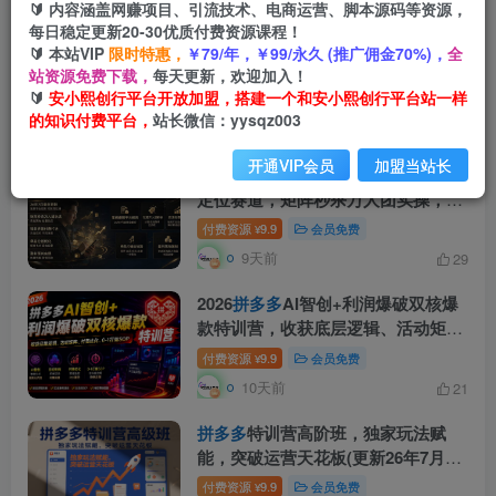
🔰 内容涵盖网赚项目、引流技术、电商运营、脚本源码等资源，
每日稳定更新20-30优质付费资源课程！
用AI辅助开一家日入500+的
拼多多
虚
🔰 本站VIP
限时特惠，
￥79/年，￥99/永久 (推广佣金70%)，
全
拟店，机器人全自动托管
站资源免费下载，
每天更新，欢迎加入！
🔰
安小熙创行平台开放加盟，搭建一个和安小熙创行平台站一样
付费资源
9.9
会员免费
¥
的知识付费平台，
站长微信：yysqz003
5天前
47
开通VIP会员
加盟当站长
26
拼多多
起店实战课-7月｜市场调研
定位赛道，矩阵秒杀万人团实操，强
弱付费打法解决新品起量卡点
付费资源
9.9
会员免费
¥
9天前
29
2026
拼多多
AI智创+利润爆破双核爆
款特训营，收获底层逻辑、活动矩
阵、付费优化、0-1打爆SOP(更新
付费资源
9.9
会员免费
¥
0727)
10天前
21
拼多多
特训营高阶班，独家玩法赋
能，突破运营天花板(更新26年7月24
日)
付费资源
9.9
会员免费
¥