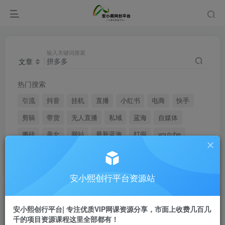
输入关键词搜索
文章
热门搜索
引流
抖音
挂机
直播
小红书
电商
快手
剪辑
带货
无人直播
私域
蓝海
自媒体
搬砖
美女
网站
最新蓝海
打假
youtube
弹幕
安小熙创行平台资源站
文章
用户
安小熙创行平台| 专注优质VIP网课资源分享，市面上收费几百几
千的项目资源课程这里全部都有！
搜索[
拼多多
]，共找到
814
个文章