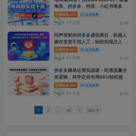
淘系、
拼多多
、抖音、小红书等多平
台，助力电商人避开坑、提效率、稳
付费资源
9.9
会员免费
¥
盈利(更新06月03日)
1个月前
48
闷声发财的
拼多多
虚拟类目，机器人
操作发货不用人工，轻松实现月入 1-
5W
付费资源
9.9
会员免费
¥
2个月前
20
拼多多
爆单运营实战课：吃透流量分
发逻辑，科学定价布局SKU轻松提升
店铺利润
付费资源
9.9
会员免费
¥
2个月前
50
1
2
…
46
跳转