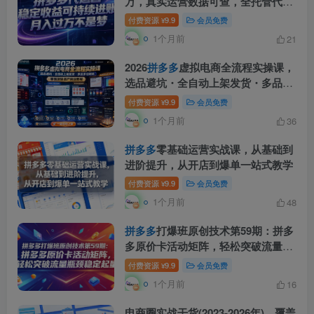
万，真实运营数据可查，全托管代运
营
付费资源
9.9
会员免费
¥
1个月前
21
2026
拼多多
虚拟电商全流程实操课，
选品避坑・全自动上架发货・多品多
店矩阵，零囤货轻资产创业教程
付费资源
9.9
会员免费
¥
1个月前
36
拼多多
零基础运营实战课，从基础到
进阶提升，从开店到爆单一站式教学
付费资源
9.9
会员免费
¥
1个月前
48
拼多多
打爆班原创技术第59期：拼多
多原价卡活动矩阵，轻松突破流量瓶
颈稳定起量
付费资源
9.9
会员免费
¥
1个月前
16
电商圈实战干货(2023-2026年)，覆盖