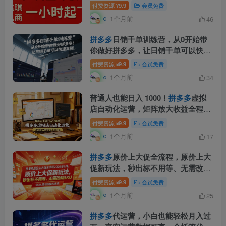
教你快速起店且稳定获流(更新2026
付费资源
9.9
会员免费
¥
年6月)
1个月前
46
拼多多
日销千单训练营，从0开始带
你做好拼多多，让日销千单可以快速
复制(更新26年6月)
付费资源
9.9
会员免费
¥
1个月前
34
普通人也能日入 1000！
拼多多
虚拟
店自动化运营，矩阵放大收益全程实
操流程
付费资源
9.9
会员免费
¥
1个月前
17
拼多多
原价上大促全流程，原价上大
促新玩法，秒出标不用等、无需改动
SKU，现场实操演示(2026年6月)
付费资源
9.9
会员免费
¥
1个月前
25
拼多多
代运营，小白也能轻松月入过