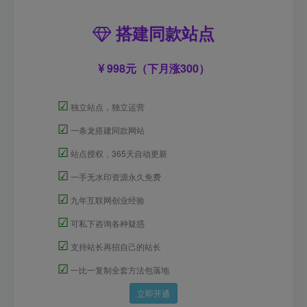
搭建同款站点
998元（下月涨300）
☑
独立站点，独立运营
☑
一条龙搭建同款网站
☑
站点授权，365天自动更新
☑
一手无水印资源永久免费
☑
九年互联网创业经验
☑
可私下咨询各种疑惑
☑
支持站长再招自己的站长
☑
一比一复制全套方法包落地
立即开通