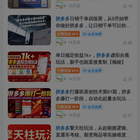
13天前
14
拼多多
日销千单训练营，从0开始带
你做好拼多多，让日销千单可以快速
复制(更新26年7月)
付费资源
9.9
会员免费
¥
14天前
28
单日稳定收益1k+，
拼多多
虚拟合规
玩法，新手也能直接复制【揭秘】
付费资源
9.9
会员免费
¥
14天前
15
拼多多
打爆班原创技术第61期，拼多
多爆打一阶段，自动化起量全玩法・
软件批量操作・投产优化・大促矩阵
付费资源
9.9
会员免费
¥
实战课
14天前
27
拼多多
擎天柱玩法，从起链接逻辑、
直通车考核、裂变商品等实操维度，