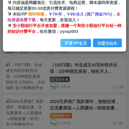
🔰 内容涵盖网赚项目、引流技术、电商运营、脚本源码等资源，
每日稳定更新20-30优质付费资源课程！
🔰 本站VIP
限时特惠，
￥79/年，￥99/永久 (推广佣金70%)，
全
站资源免费下载，
每天更新，欢迎加入！
🔰
安小熙创行平台开放加盟，搭建一个和安小熙创行平台站一样
会员专属
共3581篇
的知识付费平台，
站长微信：yysqz003
zcxm
开通VIP会员
加盟当站长
排序
更新
浏览
点赞
评论
（10573期）专业成文AI写作软件出
现：2分钟搞定原创，轻松月入
5000+，小白福利
会员专属
2年前
139
2024无界推广高阶课件，智能拉满，
泛流量展现→人群撬动→智能放量
（45节）
付费资源
9.9
¥
2年前
182