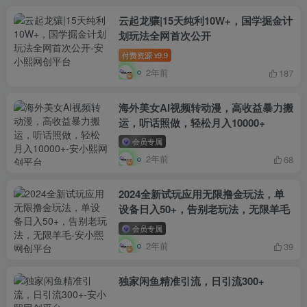
云起龙骧|15天纯利10W+，国学掘金计
划玩法全网首次公开
付费资源
9.9
¥
2年前
187
海外美女AI视频转动漫，高收益暴力搬
运，听话照做，轻松月入10000+
会员专属
2年前
68
2024全新试玩应用无限撸金玩法，单
设备日入50+，告别老玩法，无限羊毛
会员专属
2年前
39
独家闲鱼精准引流，日引流300+