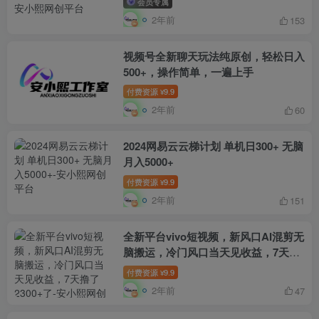
会员专属
2年前
153
视频号全新聊天玩法纯原创，轻松日入
500+，操作简单，一遍上手
付费资源
9.9
¥
2年前
60
2024网易云云梯计划 单机日300+ 无脑
月入5000+
付费资源
9.9
¥
2年前
151
全新平台vivo短视频，新风口AI混剪无
脑搬运，冷门风口当天见收益，7天撸
了2300+了
付费资源
9.9
¥
2年前
47