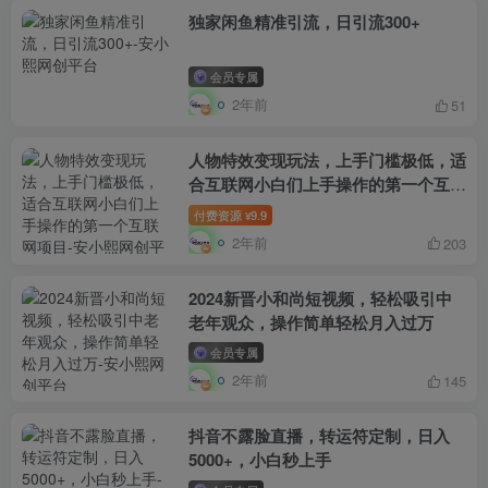
独家闲鱼精准引流，日引流300+
会员专属
2年前
51
人物特效变现玩法，上手门槛极低，适
合互联网小白们上手操作的第一个互联
网项目
付费资源
9.9
¥
2年前
203
2024新晋小和尚短视频，轻松吸引中
老年观众，操作简单轻松月入过万
会员专属
2年前
145
抖音不露脸直播，转运符定制，日入
5000+，小白秒上手