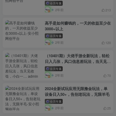
会员专属
2年前
213
高手是如何赚钱的，一天的收益至少在
3000+以上
会员专属
2年前
120
（10401期）大佬手游全新玩法，轻松
日入几张，风口信息差玩法，当天见收
益，小白一… admin的头像-飓风网创
会员专属
资源站 admin
2年前
70
2024全新试玩应用无限撸金玩法，单
设备日入50+，告别老玩法，无限羊毛
会员专属
2年前
25