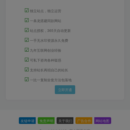
☑
独立站点，独立运营
☑
一条龙搭建同款网站
☑
站点授权，365天自动更新
☑
一手无水印资源永久免费
☑
九年互联网创业经验
☑
可私下咨询各种疑惑
☑
支持站长再招自己的站长
☑
一比一复制全套方法包落地
立即开通
友链申请
-
免责声明
-
关于我们
-
广告合作
-
网站地图