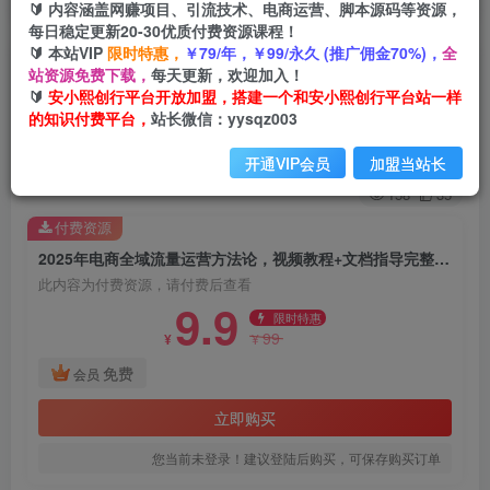
🔰 内容涵盖网赚项目、引流技术、电商运营、脚本源码等资源，
每日稳定更新20-30优质付费资源课程！
🔰 本站VIP
限时特惠，
￥79/年，￥99/永久 (推广佣金70%)，
全
2025年电商全域流量运营方法论，视频教程+文档
站资源免费下载，
每天更新，欢迎加入！
🔰
安小熙创行平台开放加盟，搭建一个和安小熙创行平台站一样
指导完整流量获取与运营解决方案
的知识付费平台，
站长微信：yysqz003
安小熙网创平台
关注
私信
开通VIP会员
加盟当站长
1年前发布
158
35
付费资源
2025年电商全域流量运营方法论，视频教程+文档指导完整流量获取与运营解决方案
此内容为付费资源，请付费后查看
9.9
限时特惠
99
¥
¥
免费
会员
立即购买
您当前未登录！建议登陆后购买，可保存购买订单