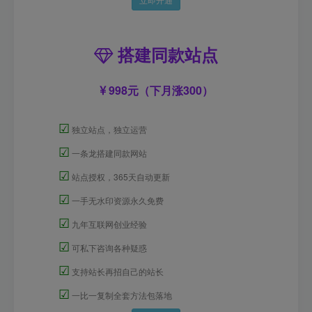
搭建同款站点
998元（下月涨300）
☑
独立站点，独立运营
☑
一条龙搭建同款网站
☑
站点授权，365天自动更新
☑
一手无水印资源永久免费
☑
九年互联网创业经验
☑
可私下咨询各种疑惑
☑
支持站长再招自己的站长
☑
一比一复制全套方法包落地