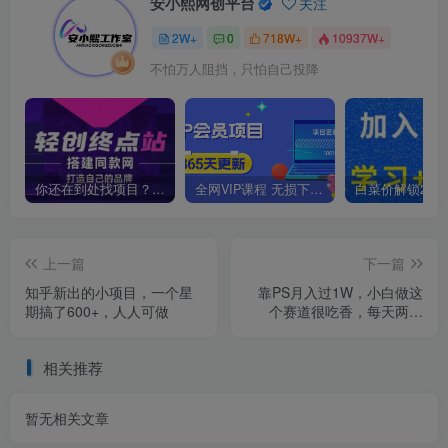
安小熙网创平台
关注
2W+
0
718W+
10937W+
不怕万人阻挡，只怕自己投降
你还在到处找项目？还在当韭菜？我靠卖项目一个月收入5万+，曾经我也是个失败者。
全网VIP课程 无损下载~
上一篇
下一篇
知乎新出的小项目，一个星
靠PS月入过1W，小白做这
期搞了600+，人人可做
个赛道很吃香，每天两小
时，简单轻松且暴利
相关推荐
暂无相关文章