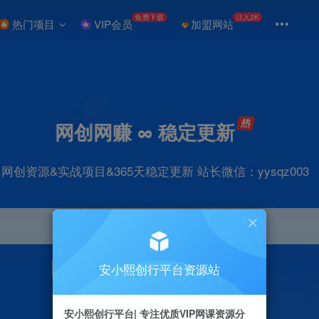
免费下载
日入2K
热门项目
VIP会员
加盟网站
网创网赚 ∞ 稳定更新
网创资源&实战项目&365天稳定更新 站长微信：yysqz003
安小熙创行平台资源站
引流
抖音
挂机
直播
小红书
电商
安小熙创行平台| 专注优质VIP网课资源分