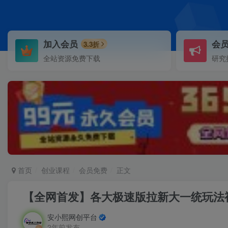
加入会员
会
3.3折
全站资源免费下载
研究
首页
创业课程
会员免费
正文
【全网首发】各大极速版拉新大一统玩法
安小熙网创平台
2年前发布