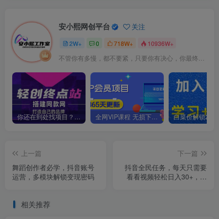
安小熙网创平台
关注
2W+
0
718W+
10936W+
不管你有多慢，都不要紧，只要你有决心，你最终都会到达想去的地方
你还在到处找项目？还在当韭菜？我靠卖项目一个月收入5万+，曾经我也是个失败者。
全网VIP课程 无损下载~
上一篇
下一篇
舞蹈创作者必学，抖音账号
抖音全民任务，每天只需要
运营，多模块解锁变现密码
看看视频轻松日入30+，新
手也能快速上手！
相关推荐