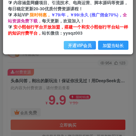
🔰 内容涵盖网赚项目、引流技术、电商运营、脚本源码等资源，
每日稳定更新20-30优质付费资源课程！
🔰 本站VIP
限时特惠，
￥79/年，￥99/永久 (推广佣金70%)，
全
首页
创业课程
会员免费
正文
站资源免费下载，
每天更新，欢迎加入！
🔰
安小熙创行平台开放加盟，搭建一个和安小熙创行平台站一样
头条问答，刚出的新玩法！保证你没见过！用
的知识付费平台，
站长微信：yysqz003
DeepSeek去高效答题，一个账…
开通VIP会员
加盟当站长
安小熙网创平台
关注
私信
1年前发布
954
123
付费资源
头条问答，刚出的新玩法！保证你没见过！用DeepSeek去高效答题，一个账…
此内容为付费资源，请付费后查看
9.9
限时特惠
99
¥
¥
免费
会员
立即购买
您当前未登录！建议登陆后购买，可保存购买订单