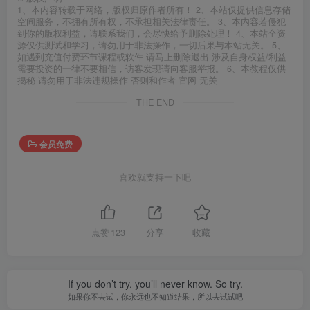
1、本内容转载于网络，版权归原作者所有！ 2、本站仅提供信息存储
空间服务，不拥有所有权，不承担相关法律责任。 3、本内容若侵犯
到你的版权利益，请联系我们，会尽快给予删除处理！ 4、本站全资
源仅供测试和学习，请勿用于非法操作，一切后果与本站无关。 5、
如遇到充值付费环节课程或软件 请马上删除退出 涉及自身权益/利益
需要投资的一律不要相信，访客发现请向客服举报。 6、本教程仅供
揭秘 请勿用于非法违规操作 否则和作者 官网 无关
THE END
会员免费
喜欢就支持一下吧
点赞
123
分享
收藏
If you don’t try, you’ll never know. So try.
如果你不去试，你永远也不知道结果，所以去试试吧