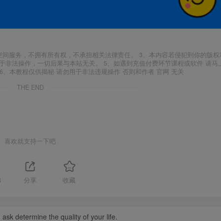
空间服务，不拥有所有权，不承担相关法律责任。 3、本内容若侵犯到你的版权
于非法操作，一切后果与本站无关。 5、如遇到充值付费环节课程或软件 请马
6、本教程仅供揭秘 请勿用于非法违规操作 否则和作者 官网 无关
THE END
喜欢就支持一下吧
3
分享
收藏
ask determine the quality of your life.