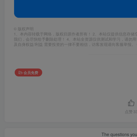
©
版权声明
1、本内容转载于网络，版权归原作者所有！ 2、本站仅提供信息存储
我们，会尽快给予删除处理！ 4、本站全资源仅供测试和学习，请勿用
及自身权益/利益 需要投资的一律不要相信，访客发现请向客服举报。 
会员免费
点赞
3
The questions you 