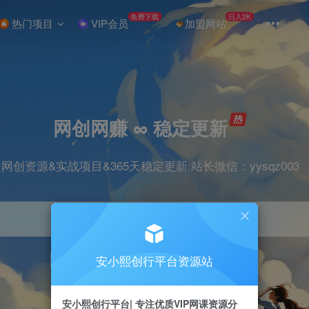
免费下载
日入2K
热门项目
VIP会员
加盟网站
网创网赚 ∞ 稳定更新
网创资源&实战项目&365天稳定更新 站长微信：yysqz003
安小熙创行平台资源站
引流
抖音
挂机
直播
小红书
电商
安小熙创行平台| 专注优质VIP网课资源分