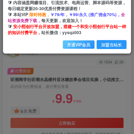
🔰 内容涵盖网赚项目、引流技术、电商运营、脚本源码等资源，
每日稳定更新20-30优质付费资源课程！
🔰 本站VIP
限时特惠，
￥79/年，￥99/永久 (推广佣金70%)，
全
首页
创业课程
会员免费
正文
站资源免费下载，
每天更新，欢迎加入！
🔰
安小熙创行平台开放加盟，搭建一个和安小熙创行平台站一样
听潮阁学社听潮水晶楼抖音冰糖故事会项目实操，
的知识付费平台，
站长微信：yysqz003
小说推文项目实操全流程，简单粗暴！
开通VIP会员
加盟当站长
安小熙网创平台
关注
私信
2年前发布
1534
26
付费阅读
听潮阁学社听潮水晶楼抖音冰糖故事会项目实操，小说推文项目实操全流程，简单粗暴！
此内容为付费阅读，请付费后查看
9.9
99
¥
¥
免费
会员
立即购买
您当前未登录！建议登陆后购买，可保存购买订单