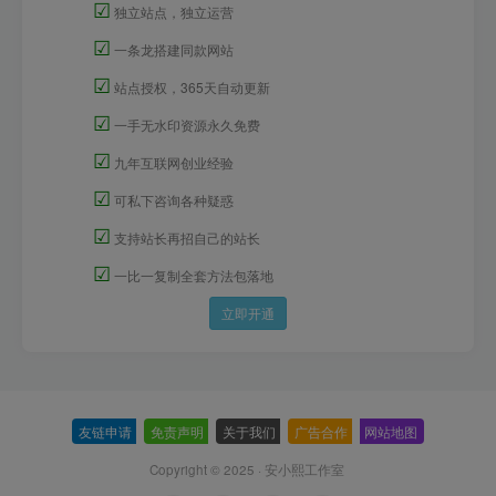
☑
独立站点，独立运营
☑
一条龙搭建同款网站
☑
站点授权，365天自动更新
☑
一手无水印资源永久免费
☑
九年互联网创业经验
☑
可私下咨询各种疑惑
☑
支持站长再招自己的站长
☑
一比一复制全套方法包落地
立即开通
友链申请
-
免责声明
-
关于我们
-
广告合作
-
网站地图
Copyright © 2025 ·
安小熙工作室