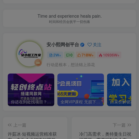
Time and experience heals pain.
时间和经历会抚平一切伤痛
安小熙网创平台
关注
2W+
0
718W+
10936W+
行动是根本，想法锦上添花
你还在到处找项目？还在当韭菜？我靠卖项目一个月收入5万+，曾经我也是个失败者。
全网VIP课程 无损下载~
上一篇
下一篇
许茹冰·短视频运营精准获
冷门高需求，奥特曼生日祝