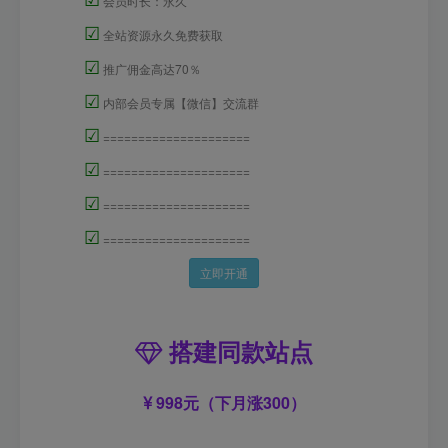
会员时长：永久
☑
全站资源永久免费获取
☑
推广佣金高达70％
☑
内部会员专属【微信】交流群
☑
=====================
☑
=====================
☑
=====================
☑
=====================
立即开通
搭建同款站点
998元（下月涨300）