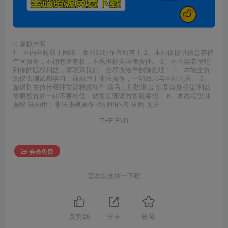
©
版权声明
1、本内容转载于网络，版权归原作者所有！ 2、本站仅提供信息存储
空间服务，不拥有所有权，不承担相关法律责任。 3、本内容若侵犯
到你的版权利益，请联系我们，会尽快给予删除处理！ 4、本站全资
源仅供测试和学习，请勿用于非法操作，一切后果与本站无关。 5、
如遇到充值付费环节课程或软件 请马上删除退出 涉及自身权益/利益
需要投资的一律不要相信，访客发现请向客服举报。 6、本教程仅供
揭秘 请勿用于非法违规操作 否则和作者 官网 无关
THE END
会员免费
喜欢就支持一下吧
点赞
26
分享
收藏