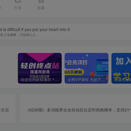
1
分享
收藏
is difficult if you put your heart into it.
世上无难事，只怕有心人
你还在到处找项目？还在当韭菜？我靠卖项目一个月收入5万+，曾经我也是个失败者。
全网VIP课程 无损下载~
百分百
（6236期）多功能茅台全自动后台定时抢购脚本，支持2