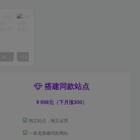
（9420期）最新短剧玩法，暴力变现日入1000+私域零成本操作，全程干货（附1400G短剧）
拼多多虚拟爆单打法2.0，每天10分钟，月产5000+，从0到1赚收益教程
搭建同款站点
998元（下月涨300）
☑
独立站点，独立运营
☑
一条龙搭建同款网站