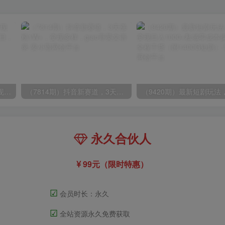
（8409期）几篇图文一周变现1500＋，深度拆解面试掘金项目，小白轻松上手
（7814期）抖音新赛道，3天涨粉1W+，变现多样，giao哥英文语录
永久合伙人
99元（限时特惠）
☑
会员时长：永久
☑
全站资源永久免费获取