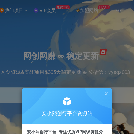
免费下载
日入2K
热门项目
VIP会员
加盟网站
网创网赚 ∞ 稳定更新
网创资源&实战项目&365天稳定更新 站长微信：yysqz003
安小熙创行平台资源站
引流
抖音
挂机
直播
小红书
电商
安小熙创行平台| 专注优质VIP网课资源分