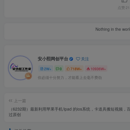
点赞
21
Nothing in the world 
安小熙网创平台
关注
2W+
0
718W+
10936W+
你必须十分努力，才能看上去毫不费劲
上一篇
（6232期）最新利用苹果手机/ipad 的ios系统，卡道具搬短视频，
过原创