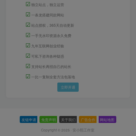
☑
独立站点，独立运营
☑
一条龙搭建同款网站
☑
站点授权，365天自动更新
☑
一手无水印资源永久免费
☑
九年互联网创业经验
☑
可私下咨询各种疑惑
☑
支持站长再招自己的站长
☑
一比一复制全套方法包落地
立即开通
友链申请
-
免责声明
-
关于我们
-
广告合作
-
网站地图
Copyright © 2025 ·
安小熙工作室