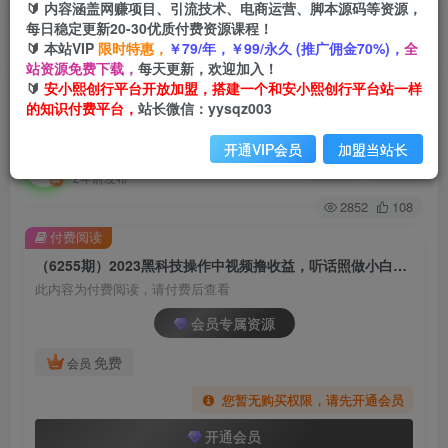
🔰 内容涵盖网赚项目、引流技术、电商运营、脚本源码等资源，
每日稳定更新20-30优质付费资源课程！
🔰 本站VIP
限时特惠，
￥79/年，￥99/永久 (推广佣金70%)，
全
首页
创业课程
会员专属
正文
站资源免费下载，
每天更新，欢迎加入！
🔰
安小熙创行平台开放加盟，搭建一个和安小熙创行平台站一样
（6255期）2023黑科技操作中视频撸收益，听话
的知识付费平台，
站长微信：yysqz003
照做小白日入300+的项目
开通VIP会员
加盟当站长
安小熙网创平台
关注
私信
2年前发布
2852
108
付费阅读
（6255期）2023黑科技操作中视频撸收益，听话照做小白日入300+的项目
此内容为付费阅读，请付费后查看
会员专属资源
免费
会员
您暂无购买权限，请先开通会员
开通会员