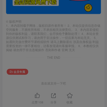
©
版权声明
1、本内容转载于网络，版权归原作者所有！ 2、本站仅提供信息存储
空间服务，不拥有所有权，不承担相关法律责任。 3、本内容若侵犯
到你的版权利益，请联系我们，会尽快给予删除处理！ 4、本站全资
源仅供测试和学习，请勿用于非法操作，一切后果与本站无关。 5、
如遇到充值付费环节课程或软件 请马上删除退出 涉及自身权益/利益
需要投资的一律不要相信，访客发现请向客服举报。 6、本教程仅供
揭秘 请勿用于非法违规操作 否则和作者 官网 无关
THE END
会员专属
喜欢就支持一下吧
点赞
108
分享
收藏