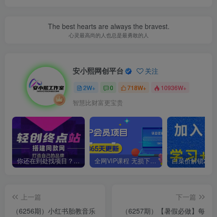
The best hearts are always the bravest.
心灵最高尚的人也总是最勇敢的人
安小熙网创平台
关注
2W+
0
718W+
10936W+
智慧比财富更宝贵
你还在到处找项目？还在当韭菜？我靠卖项目一个月收入5万+，曾经我也是个失败者。
全网VIP课程 无损下载~
上一篇
下一篇
（6256期）小红书胎教音乐
（6257期）【暑假必做】每