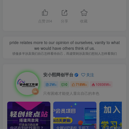
点赞
204
分享
收藏
pride relates more to our opinion of ourselves, vanity to what
we would have others think of us.
骄傲多半涉及我们自己怎样看待自己，而虚荣则涉及我们想别人怎样看我们
安小熙网创平台
关注
2W+
0
718W+
10936W+
只有困难才能使人显出自己的本色
你还在到处找项目？还在当韭菜？我靠卖项目一个月收入5万+，曾经我也是个失败者。
全网VIP课程 无损下载~