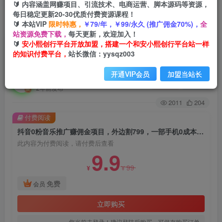
🔰 内容涵盖网赚项目、引流技术、电商运营、脚本源码等资源，
每日稳定更新20-30优质付费资源课程！
🔰 本站VIP
限时特惠，
￥79/年，￥99/永久 (推广佣金70%)，
全
首页
创业课程
会员免费
正文
站资源免费下载，
每天更新，欢迎加入！
🔰
安小熙创行平台开放加盟，搭建一个和安小熙创行平台站一样
抖音0粉音乐推广赚佣金项目，外边割799，一部
的知识付费平台，
站长微信：yysqz003
手机0成本就可操作，月入5000+
开通VIP会员
加盟当站长
安小熙网创平台
关注
私信
2年前发布
2011
204
付费阅读
抖音0粉音乐推广赚佣金项目，外边割799，一部手机0成本就可操作，月入5000+
此内容为付费阅读，请付费后查看
9.9
99
¥
¥
免费
会员
立即购买
您当前未登录！建议登陆后购买，可保存购买订单