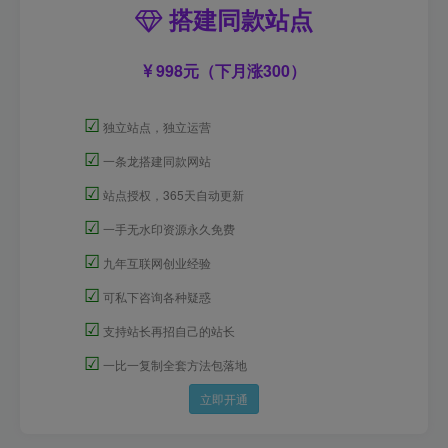
搭建同款站点
998元（下月涨300）
☑
独立站点，独立运营
☑
一条龙搭建同款网站
☑
站点授权，365天自动更新
☑
一手无水印资源永久免费
☑
九年互联网创业经验
☑
可私下咨询各种疑惑
☑
支持站长再招自己的站长
☑
一比一复制全套方法包落地
立即开通