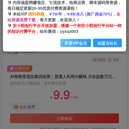
🔰 内容涵盖网赚项目、引流技术、电商运营、脚本源码等资源，
每日稳定更新20-30优质付费资源课程！
🔰 本站VIP
限时特惠，
￥79/年，￥99/永久 (推广佣金70%)，
全
首页
创业课程
会员免费
正文
站资源免费下载，
每天更新，欢迎加入！
🔰
安小熙创行平台开放加盟，搭建一个和安小熙创行平台站一样
AI智能变现实操训练营：普通人利用AI赚钱 月收
的知识付费平台，
站长微信：yysqz003
益数万元（全套课程+文档）
开通VIP会员
加盟当站长
安小熙网创平台
关注
私信
2年前发布
2953
200
付费阅读
AI智能变现实操训练营：普通人利用AI赚钱 月收益数万元（全套课程+文档）
此内容为付费阅读，请付费后查看
9.9
99
¥
¥
免费
会员
立即购买
您当前未登录！建议登陆后购买，可保存购买订单