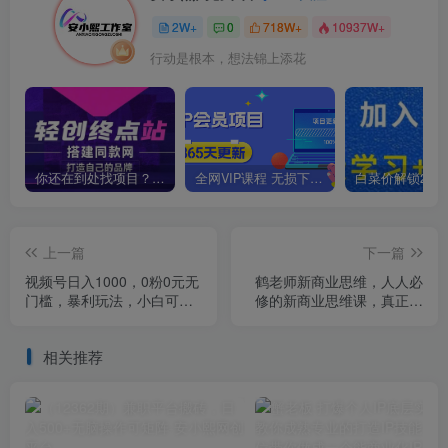
2W+
0
718W+
10937W+
行动是根本，想法锦上添花
你还在到处找项目？还在当韭菜？我靠卖项目一个月收入5万+，曾经我也是个失败者。
全网VIP课程 无损下载~
上一篇
下一篇
视频号日入1000，0粉0元无
鹤老师新商业思维，人人必
门槛，暴利玩法，小白可
修的新商业思维课，真正能
做，拆解教程【揭秘】
改变命运的恰恰是那些看起
来没什么用的知识
相关推荐