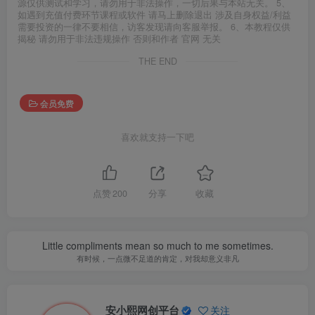
源仅供测试和学习，请勿用于非法操作，一切后果与本站无关。 5、
如遇到充值付费环节课程或软件 请马上删除退出 涉及自身权益/利益
需要投资的一律不要相信，访客发现请向客服举报。 6、本教程仅供
揭秘 请勿用于非法违规操作 否则和作者 官网 无关
THE END
会员免费
喜欢就支持一下吧
点赞
200
分享
收藏
Little compliments mean so much to me sometimes.
有时候，一点微不足道的肯定，对我却意义非凡
安小熙网创平台
关注