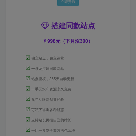
立即开通
搭建同款站点
998元（下月涨300）
☑
独立站点，独立运营
☑
一条龙搭建同款网站
☑
站点授权，365天自动更新
☑
一手无水印资源永久免费
☑
九年互联网创业经验
☑
可私下咨询各种疑惑
☑
支持站长再招自己的站长
☑
一比一复制全套方法包落地