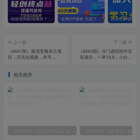
你还在到处找项目？还在当韭菜？我靠卖项目一个月收入5万+，曾经我也是个失败者。
全网VIP课程 无损下载~
上一篇
下一篇
（6641期）最强零撸美元项
（6643期）冷门虚拟软件安
目，沃克短视频，单号
装项目，一单18.8，小白也
100+，可多号操作
能月入3W＋
相关推荐
（9019期）小红书矩阵达人项目，直接复制搬运，回报率非常高