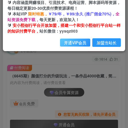
🔰 内容涵盖网赚项目、引流技术、电商运营、脚本源码等资源，
每日稳定更新20-30优质付费资源课程！
🔰 本站VIP
限时特惠，
￥79/年，￥99/永久 (推广佣金70%)，
全
首页
创业课程
会员专属
正文
站资源免费下载，
每天更新，欢迎加入！
🔰
安小熙创行平台开放加盟，搭建一个和安小熙创行平台站一样
（6645期）颜值打分的升级玩法，一条作品4000
的知识付费平台，
站长微信：yysqz003
收藏，简单粗暴，收益很高
开通VIP会员
加盟当站长
安小熙网创平台
关注
私信
2年前发布
1614
31
付费阅读
（6645期）颜值打分的升级玩法，一条作品4000收藏，简单粗暴，收益很高
此内容为付费阅读，请付费后查看
会员专属资源
免费
会员
您暂无购买权限，请先开通会员
开通会员