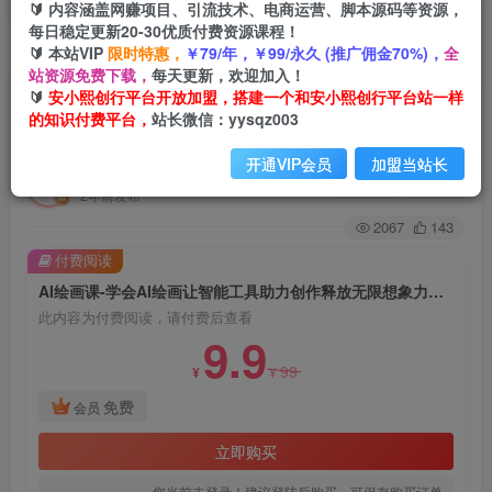
🔰 内容涵盖网赚项目、引流技术、电商运营、脚本源码等资源，
每日稳定更新20-30优质付费资源课程！
🔰 本站VIP
限时特惠，
￥79/年，￥99/永久 (推广佣金70%)，
全
首页
创业课程
会员免费
正文
站资源免费下载，
每天更新，欢迎加入！
🔰
安小熙创行平台开放加盟，搭建一个和安小熙创行平台站一样
AI绘画课-学会AI绘画让智能工具助力创作释放无
的知识付费平台，
站长微信：yysqz003
限想象力AI工具助你成为绘画大师
开通VIP会员
加盟当站长
安小熙网创平台
关注
私信
2年前发布
2067
143
付费阅读
AI绘画课-学会AI绘画让智能工具助力创作释放无限想象力AI工具助你成为绘画大师
此内容为付费阅读，请付费后查看
9.9
99
¥
¥
免费
会员
立即购买
您当前未登录！建议登陆后购买，可保存购买订单