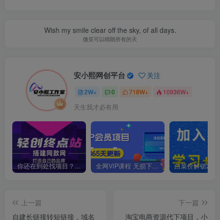
Wish my smile clear off the sky, of all days.
微笑可以晴朗所有的天
安小熙网创平台
关注
2W+
0
718W+
10936W+
天生我才必有用
你还在到处找项目？还在当韭菜？我靠卖项目一个月收入5万+，曾经我也是个失败者。
全网VIP课程 无损下载~
上一篇
下一篇
自建长链接转短链接，域名
淘宝电商资源代下项目，小