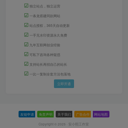
☑
独立站点，独立运营
☑
一条龙搭建同款网站
☑
站点授权，365天自动更新
☑
一手无水印资源永久免费
☑
九年互联网创业经验
☑
可私下咨询各种疑惑
☑
支持站长再招自己的站长
☑
一比一复制全套方法包落地
立即开通
友链申请
-
免责声明
-
关于我们
-
广告合作
-
网站地图
Copyright © 2025 ·
安小熙工作室