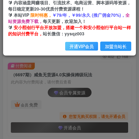
🔰 内容涵盖网赚项目、引流技术、电商运营、脚本源码等资源，
每日稳定更新20-30优质付费资源课程！
🔰 本站VIP
限时特惠，
￥79/年，￥99/永久 (推广佣金70%)，
全
首页
创业课程
会员专属
正文
站资源免费下载，
每天更新，欢迎加入！
🔰
安小熙创行平台开放加盟，搭建一个和安小熙创行平台站一样
（6697期）咸鱼无货源4.0实操保姆级玩法
的知识付费平台，
站长微信：yysqz003
安小熙网创平台
关注
私信
开通VIP会员
加盟当站长
2年前发布
402
168
付费阅读
（6697期）咸鱼无货源4.0实操保姆级玩法
此内容为付费阅读，请付费后查看
会员专属资源
免费
会员
您暂无购买权限，请先开通会员
开通会员