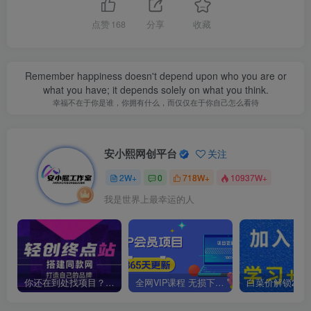
点赞
168
分享
收藏
Remember happiness doesn't depend upon who you are or
what you have; it depends solely on what you think.
幸福不在于你是谁，你拥有什么，而仅仅在于你自己怎么看待
安小熙网创平台
关注
2W+
0
718W+
10937W+
我是世界上最幸运的人
你还在到处找项目？还在当韭菜？我靠卖项目一个月收入5万+，曾经我也是个失败者。
全网VIP课程 无损下载~