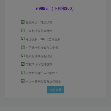
998元（下月涨300）
☑
独立站点，独立运营
☑
一条龙搭建同款网站
☑
站点授权，365天自动更新
☑
一手无水印资源永久免费
☑
九年互联网创业经验
☑
可私下咨询各种疑惑
☑
支持站长再招自己的站长
☑
一比一复制全套方法包落地
立即开通