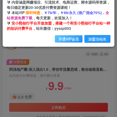
🔰 内容涵盖网赚项目、引流技术、电商运营、脚本源码等资源，
每日稳定更新20-30优质付费资源课程！
🔰 本站VIP
限时特惠，
￥79/年，￥99/永久 (推广佣金70%)，
全
首页
创业课程
会员免费
正文
站资源免费下载，
每天更新，欢迎加入！
🔰
安小熙创行平台开放加盟，搭建一个和安小熙创行平台站一样
阿浅地产圈·深入浅出1.0，带你学流量思维，教你
的知识付费平台，
站长微信：yysqz003
做垂直账号，陪你做房产成交
开通VIP会员
加盟当站长
安小熙网创平台
关注
私信
2年前发布
1885
59
付费阅读
阿浅地产圈·深入浅出1.0，带你学流量思维，教你做垂直账号，陪你做房产成交
此内容为付费阅读，请付费后查看
9.9
99
¥
¥
免费
会员
立即购买
您当前未登录！建议登陆后购买，可保存购买订单