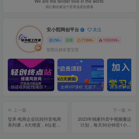
We are the tender love in the world.
我们都在被这个世界温柔的爱着
安小熙网创平台
关注
2W+
0
718W+
10936W+
智慧比财富更宝贵
你还在到处找项目？还在当韭菜？我靠卖项目一个月收入5万+，曾经我也是个失败者。
全网VIP课程 无损下载~
上一篇
下一篇
玺承·电商企业玩转抖音电商
2023年独家抖音中视频搬运
系列课，6大维度，6位老
计划，每天30分钟至1小时
师，线上揭秘抖音商家入局
搬运即可，小白轻松日入
SOP
300+