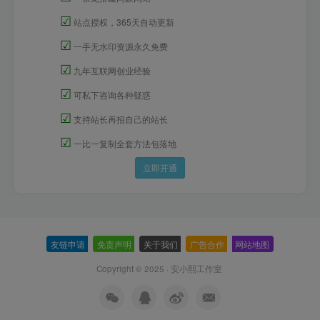
☑
站点授权，365天自动更新
☑
一手无水印资源永久免费
☑
九年互联网创业经验
☑
可私下咨询各种疑惑
☑
支持站长再招自己的站长
☑
一比一复制全套方法包落地
立即开通
友链申请
-
免责声明
-
关于我们
-
广告合作
-
网站地图
Copyright © 2025 ·
安小熙工作室