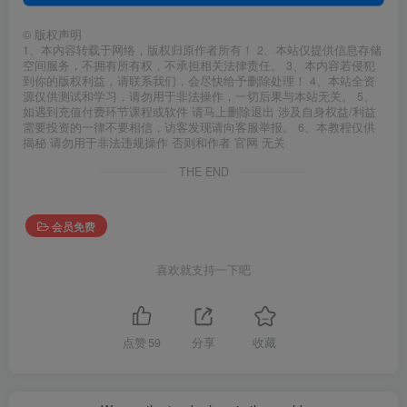
©
版权声明
1、本内容转载于网络，版权归原作者所有！ 2、本站仅提供信息存储
空间服务，不拥有所有权，不承担相关法律责任。 3、本内容若侵犯
到你的版权利益，请联系我们，会尽快给予删除处理！ 4、本站全资
源仅供测试和学习，请勿用于非法操作，一切后果与本站无关。 5、
如遇到充值付费环节课程或软件 请马上删除退出 涉及自身权益/利益
需要投资的一律不要相信，访客发现请向客服举报。 6、本教程仅供
揭秘 请勿用于非法违规操作 否则和作者 官网 无关
THE END
会员免费
喜欢就支持一下吧
点赞
59
分享
收藏