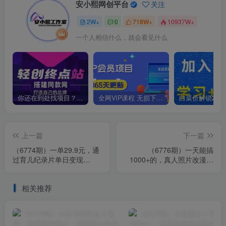
安小熙网创平台
关注
2W+
0
718W+
10937W+
一个人相信什么，就会看见什么
你还在到处找项目？还在当韭菜？我靠卖项目一个月收入5万+，曾经我也是个失败者。
全网VIP课程 无损下载~
上一篇
下一篇
（6774期）一单29.9元，通
（6776期）一天能搞
过育儿纪录片单日变现
1000+的，真人照片改漫画
500+，一部手机即可操作，
蓝海项目，一单9.9-19.9，
0成本变现
收徒299，零成本
相关推荐