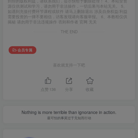
到你的版权利益，请联系我们，会尽快给予删除处理！ 4、本站全资
源仅供测试和学习，请勿用于非法操作，一切后果与本站无关。 5、
如遇到充值付费环节课程或软件 请马上删除退出 涉及自身权益/利益
需要投资的一律不要相信，访客发现请向客服举报。 6、本教程仅供
揭秘 请勿用于非法违规操作 否则和作者 官网 无关
THE END
会员专属
喜欢就支持一下吧
点赞
136
分享
收藏
Nothing is more terrible than ignorance in action.
最可怕的事莫过于无知而行动