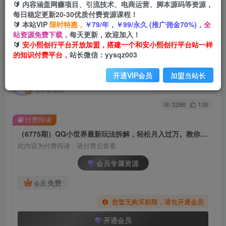
🔰 内容涵盖网赚项目、引流技术、电商运营、脚本源码等资源，
每日稳定更新20-30优质付费资源课程！
🔰 本站VIP
限时特惠，
￥79/年，￥99/永久 (推广佣金70%)，
全
首页
创业课程
会员专属
正文
站资源免费下载，
每天更新，欢迎加入！
🔰
安小熙创行平台开放加盟，搭建一个和安小熙创行平台站一样
（6775期）QQ小世界最新玩法拆解，轻松月入过
的知识付费平台，
站长微信：yysqz003
万。教你轻松引粉，小白也能拿上手
开通VIP会员
加盟当站长
安小熙网创平台
关注
私信
2年前发布
3286
136
付费阅读
（6775期）QQ小世界最新玩法拆解，轻松月入过万。教你轻松引粉，小白也能拿上手
此内容为付费阅读，请付费后查看
会员专属资源
免费
会员
您暂无购买权限，请先开通会员
开通会员