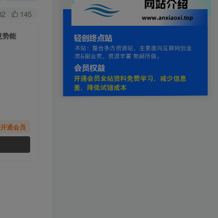
82
145
意势能
先开通会员