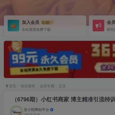
加入会员
会
3.3折
全站资源免费下载
研究
首页
创业课程
会员专属
正文
（6796期）小红书商家 博主精准引流特
安小熙网创平台
2年前发布