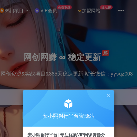
免费下载
日入2K
热门项目
VIP会员
加盟网站
网创网赚 ∞ 稳定更新
网创资源&实战项目&365天稳定更新 站长微信：yysqz003
安小熙创行平台资源站
引流
抖音
挂机
直播
小红书
电商
安小熙创行平台| 专注优质VIP网课资源分