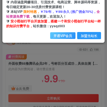
🔰 内容涵盖网赚项目、引流技术、电商运营、脚本源码等资源，
每日稳定更新20-30优质付费资源课程！
🔰 本站VIP
限时特惠，
￥79/年，￥99/永久 (推广佣金70%)，
全
首页
创业课程
会员免费
正文
站资源免费下载，
每天更新，欢迎加入！
🔰
安小熙创行平台开放加盟，搭建一个和安小熙创行平台站一样
外面收费88撸腾讯会员2年，号称百分百成功，具
的知识付费平台，
站长微信：yysqz003
体自测【操作教程】
开通VIP会员
加盟当站长
安小熙网创平台
关注
私信
2年前发布
631
196
付费阅读
外面收费88撸腾讯会员2年，号称百分百成功，具体自测【操作教程】
此内容为付费阅读，请付费后查看
9.9
99
¥
¥
免费
会员
立即购买
您当前未登录！建议登陆后购买，可保存购买订单