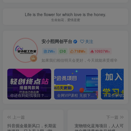
Life is the flower for which love is the honey.
生命如花，爱情是蜜
安小熙网创平台
关注
2W+
0
718W+
10937W+
如果我们相信明天会更好，今天就能承受艰辛
你还在到处找项目？还在当韭菜？我靠卖项目一个月收入5万+，曾经我也是个失败者。
全网VIP课程 无损下载~
上一篇
下一篇
抖音掘金最新风口，长期蓝
宠物细化蓝海项目，人人可