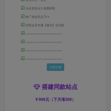
☑
全站资源永久免费获取
☑
推广佣金高达70％
☑
内部会员专属【微信】交流群
☑
=====================
☑
=====================
☑
=====================
☑
=====================
立即开通
搭建同款站点
998元（下月涨300）