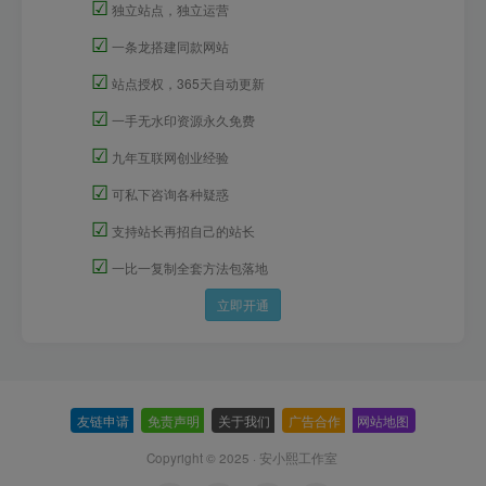
☑
独立站点，独立运营
☑
一条龙搭建同款网站
☑
站点授权，365天自动更新
☑
一手无水印资源永久免费
☑
九年互联网创业经验
☑
可私下咨询各种疑惑
☑
支持站长再招自己的站长
☑
一比一复制全套方法包落地
立即开通
友链申请
-
免责声明
-
关于我们
-
广告合作
-
网站地图
Copyright © 2025 ·
安小熙工作室