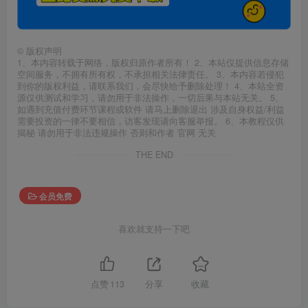
©
版权声明
1、本内容转载于网络，版权归原作者所有！ 2、本站仅提供信息存储
空间服务，不拥有所有权，不承担相关法律责任。 3、本内容若侵犯
到你的版权利益，请联系我们，会尽快给予删除处理！ 4、本站全资
源仅供测试和学习，请勿用于非法操作，一切后果与本站无关。 5、
如遇到充值付费环节课程或软件 请马上删除退出 涉及自身权益/利益
需要投资的一律不要相信，访客发现请向客服举报。 6、本教程仅供
揭秘 请勿用于非法违规操作 否则和作者 官网 无关
THE END
会员免费
喜欢就支持一下吧
点赞
113
分享
收藏