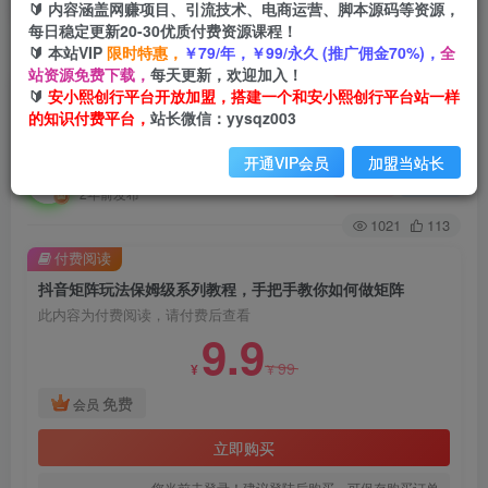
🔰 内容涵盖网赚项目、引流技术、电商运营、脚本源码等资源，
每日稳定更新20-30优质付费资源课程！
🔰 本站VIP
限时特惠，
￥79/年，￥99/永久 (推广佣金70%)，
全
首页
创业课程
会员免费
正文
站资源免费下载，
每天更新，欢迎加入！
🔰
安小熙创行平台开放加盟，搭建一个和安小熙创行平台站一样
抖音矩阵玩法保姆级系列教程，手把手教你如何做
的知识付费平台，
站长微信：yysqz003
矩阵
开通VIP会员
加盟当站长
安小熙网创平台
关注
私信
2年前发布
1021
113
付费阅读
抖音矩阵玩法保姆级系列教程，手把手教你如何做矩阵
此内容为付费阅读，请付费后查看
9.9
99
¥
¥
免费
会员
立即购买
您当前未登录！建议登陆后购买，可保存购买订单