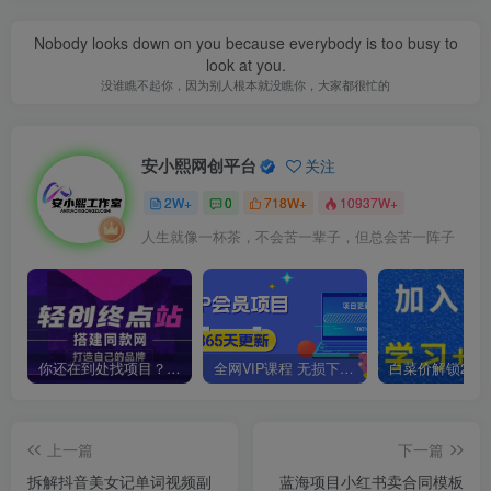
Nobody looks down on you because everybody is too busy to
look at you.
没谁瞧不起你，因为别人根本就没瞧你，大家都很忙的
安小熙网创平台
关注
2W+
0
718W+
10937W+
人生就像一杯茶，不会苦一辈子，但总会苦一阵子
你还在到处找项目？还在当韭菜？我靠卖项目一个月收入5万+，曾经我也是个失败者。
全网VIP课程 无损下载~
上一篇
下一篇
拆解抖音美女记单词视频副
蓝海项目小红书卖合同模板