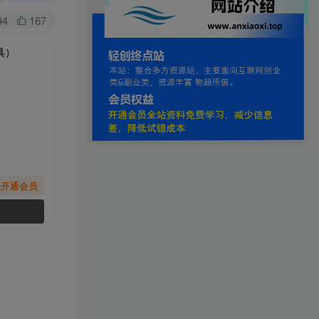
94
167
具）
先开通会员