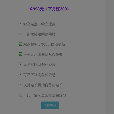
998元（下月涨300）
☑
独立站点，独立运营
☑
一条龙搭建同款网站
☑
站点授权，365天自动更新
☑
一手无水印资源永久免费
☑
九年互联网创业经验
☑
可私下咨询各种疑惑
☑
支持站长再招自己的站长
☑
一比一复制全套方法包落地
立即开通