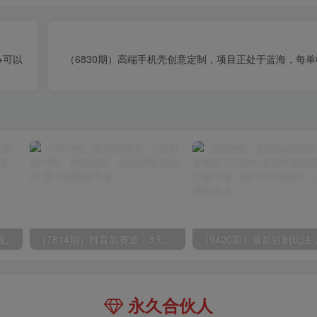
+可以
（6830期）高端手机壳创意定制，项目正处于蓝海，每单
（8409期）几篇图文一周变现1500＋，深度拆解面试掘金项目，小白轻松上手
（7814期）抖音新赛道，3天涨粉1W+，变现多样，giao哥英文语录
永久合伙人