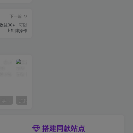
下一篇
收益30+，可以
上矩阵操作
（9420期）最新短剧玩法，暴力变现日入1000+私域零成本操作，全程干货（附1400G短剧）
拼多多虚拟爆单打法2.0，每天10分钟，月产5000+，从0到1赚收益教程
搭建同款站点