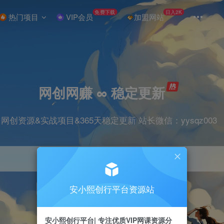
免费下载
日入2K
热门项目
VIP会员
加盟网站
网创网赚 ∞ 稳定更新
网创资源&实战项目&365天稳定更新 站长微信：yysqz003
安小熙创行平台资源站
引流
抖音
挂机
直播
小红书
电商
安小熙创行平台| 专注优质VIP网课资源分