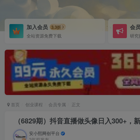
加入会员
会
3.3折
全站资源免费下载
研究
首页
创业课程
会员专属
正文
（6829期）抖音直播做头像日入300+
安小熙网创平台
2年前发布