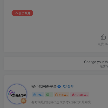
会员专属
点赞
16
Change your th
改变
安小熙网创平台
关注
2W+
0
718W+
10936W+
有时候是我们自己想太多才让自己如此难受