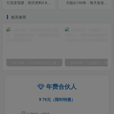
引流变现课，简历资料3.9一
天能出100单，每天发发图
单,轻松一月2000单+（教程
片 小白也能月入过万（教程
+资料）
+资料）
相关推荐
（9019期）小红书矩阵达人项目，直接复制搬运，回报率非常高
年费合伙人
79元（限时特惠）
☑
会员时长：365天