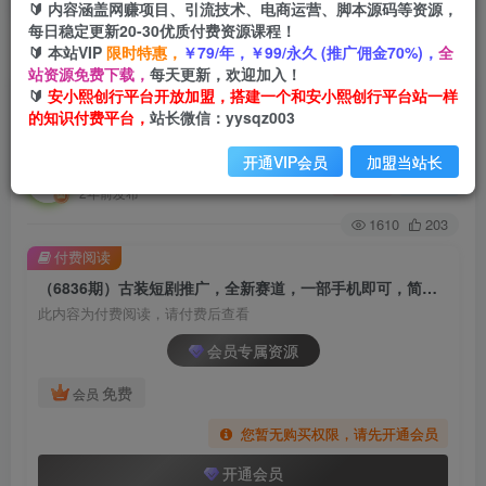
🔰 内容涵盖网赚项目、引流技术、电商运营、脚本源码等资源，
每日稳定更新20-30优质付费资源课程！
🔰 本站VIP
限时特惠，
￥79/年，￥99/永久 (推广佣金70%)，
全
首页
创业课程
会员专属
正文
站资源免费下载，
每天更新，欢迎加入！
🔰
安小熙创行平台开放加盟，搭建一个和安小熙创行平台站一样
（6836期）古装短剧推广，全新赛道，一部手机
的知识付费平台，
站长微信：yysqz003
即可，简单上手。
开通VIP会员
加盟当站长
安小熙网创平台
关注
私信
2年前发布
1610
203
付费阅读
（6836期）古装短剧推广，全新赛道，一部手机即可，简单上手。
此内容为付费阅读，请付费后查看
会员专属资源
免费
会员
您暂无购买权限，请先开通会员
开通会员