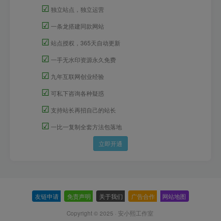
☑
独立站点，独立运营
☑
一条龙搭建同款网站
☑
站点授权，365天自动更新
☑
一手无水印资源永久免费
☑
九年互联网创业经验
☑
可私下咨询各种疑惑
☑
支持站长再招自己的站长
☑
一比一复制全套方法包落地
立即开通
友链申请
-
免责声明
-
关于我们
-
广告合作
-
网站地图
Copyright © 2025 ·
安小熙工作室