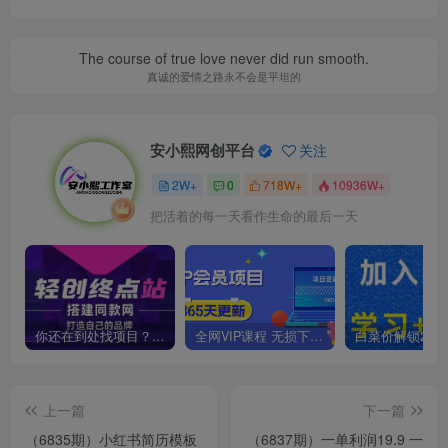
The course of true love never did run smooth.
真诚的爱情之路永不会是平坦的
安小熙网创平台
关注
2W+
0
718W+
10936W+
把活着的每一天看作生命的最后一天
你还在到处找项目？还在当韭菜？我靠卖项目一个月收入5万+，曾经我也是个失败者。
全网VIP课程 无损下载~
上一篇
下一篇
（6835期）小红书简历模板
（6837期）一单利润19.9 一