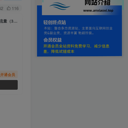
62
116
（6855期）2023同城本地生活·流量课（本地推），7天学会如何驾驭同城流量（31节课）
先开通会员