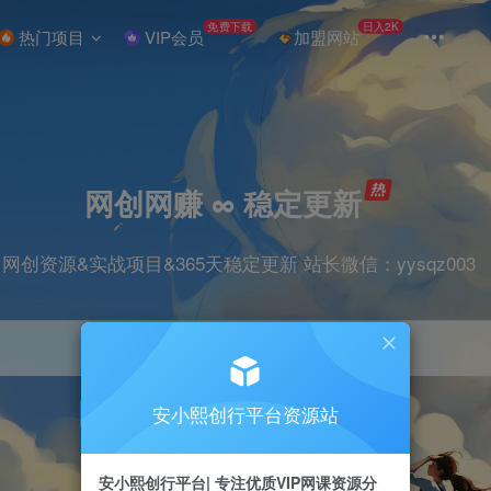
免费下载
日入2K
热门项目
VIP会员
加盟网站
网创网赚 ∞ 稳定更新
网创资源&实战项目&365天稳定更新 站长微信：yysqz003
安小熙创行平台资源站
引流
抖音
挂机
直播
小红书
电商
安小熙创行平台| 专注优质VIP网课资源分