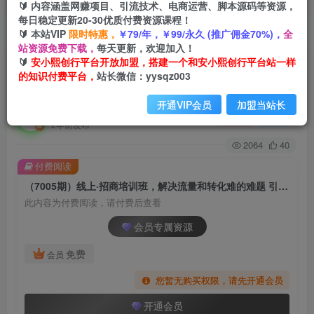
🔰 内容涵盖网赚项目、引流技术、电商运营、脚本源码等资源，
每日稳定更新20-30优质付费资源课程！
🔰 本站VIP
限时特惠，
￥79/年，￥99/永久 (推广佣金70%)，
全
首页
创业课程
会员专属
正文
站资源免费下载，
每天更新，欢迎加入！
🔰
安小熙创行平台开放加盟，搭建一个和安小熙创行平台站一样
（7005期）线上·招商培训班，解决流量和转化难
的知识付费平台，
站长微信：yysqz003
的难题 引爆市场 从起号到变现（15节）
开通VIP会员
加盟当站长
安小熙网创平台
关注
私信
2年前发布
2064
40
付费阅读
（7005期）线上·招商培训班，解决流量和转化难的难题 引爆市场 从起号到变现（15节）
此内容为付费阅读，请付费后查看
会员专属资源
免费
会员
您暂无购买权限，请先开通会员
开通会员