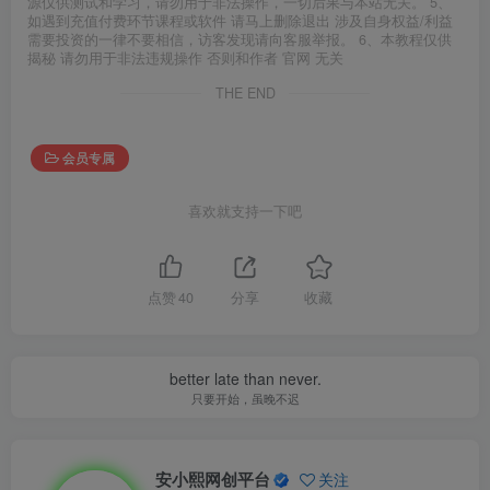
源仅供测试和学习，请勿用于非法操作，一切后果与本站无关。 5、
如遇到充值付费环节课程或软件 请马上删除退出 涉及自身权益/利益
需要投资的一律不要相信，访客发现请向客服举报。 6、本教程仅供
揭秘 请勿用于非法违规操作 否则和作者 官网 无关
THE END
会员专属
喜欢就支持一下吧
点赞
40
分享
收藏
better late than never.
只要开始，虽晚不迟
安小熙网创平台
关注