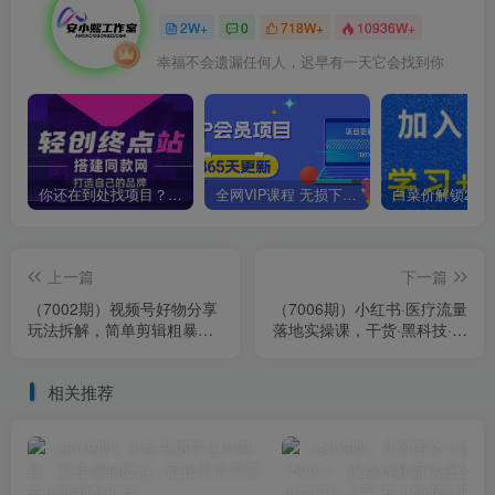
2W+
0
718W+
10936W+
幸福不会遗漏任何人，迟早有一天它会找到你
你还在到处找项目？还在当韭菜？我靠卖项目一个月收入5万+，曾经我也是个失败者。
全网VIP课程 无损下载~
上一篇
下一篇
（7002期）视频号好物分享
（7006期）小红书·医疗流量
玩法拆解，简单剪辑粗暴玩
落地实操课，干货·黑科技·落
法日入500+
地·实战·快速上手（30节）
相关推荐