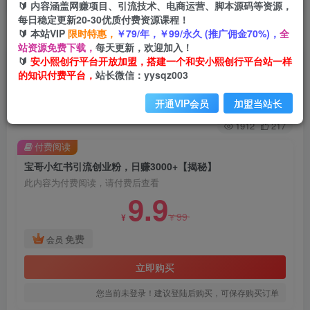
🔰 内容涵盖网赚项目、引流技术、电商运营、脚本源码等资源，
每日稳定更新20-30优质付费资源课程！
🔰 本站VIP
限时特惠，
￥79/年，￥99/永久 (推广佣金70%)，
全
首页
创业课程
会员免费
正文
站资源免费下载，
每天更新，欢迎加入！
🔰
安小熙创行平台开放加盟，搭建一个和安小熙创行平台站一样
宝哥小红书引流创业粉，日赚3000+【揭秘】
的知识付费平台，
站长微信：yysqz003
安小熙网创平台
关注
私信
开通VIP会员
加盟当站长
2年前发布
1912
217
付费阅读
宝哥小红书引流创业粉，日赚3000+【揭秘】
此内容为付费阅读，请付费后查看
9.9
99
¥
¥
免费
会员
立即购买
您当前未登录！建议登陆后购买，可保存购买订单