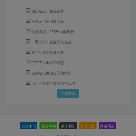
☑
独立站点，独立运营
☑
一条龙搭建同款网站
☑
站点授权，365天自动更新
☑
一手无水印资源永久免费
☑
九年互联网创业经验
☑
可私下咨询各种疑惑
☑
支持站长再招自己的站长
☑
一比一复制全套方法包落地
立即开通
友链申请
-
免责声明
-
关于我们
-
广告合作
-
网站地图