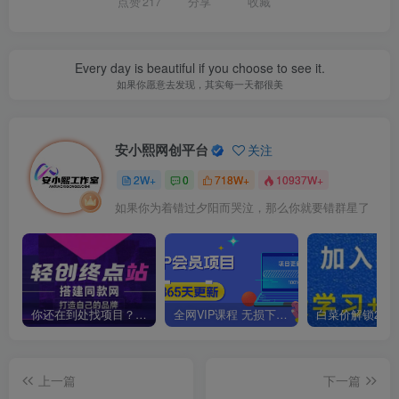
点赞
217
分享
收藏
Every day is beautiful if you choose to see it.
如果你愿意去发现，其实每一天都很美
安小熙网创平台
关注
2W+
0
718W+
10937W+
如果你为着错过夕阳而哭泣，那么你就要错群星了
你还在到处找项目？还在当韭菜？我靠卖项目一个月收入5万+，曾经我也是个失败者。
全网VIP课程 无损下载~
上一篇
下一篇