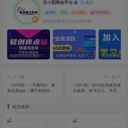
安小熙网创平台
关注
2W+
0
718W+
10936W+
最可怕的事莫过于无知而行动
你还在到处找项目？还在当韭菜？我靠卖项目一个月收入5万+，曾经我也是个失败者。
全网VIP课程 无损下载~
上一篇
下一篇
（7078期）一号撸500，最
（7081期）2023短视频直播
新拉新app！赚不到钱你来
实操课，账号定位、带货账
打我！京喜最强悬赏猎人！
号搭建、选品等
保姆式教学
相关推荐