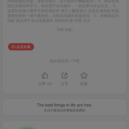
到你的版权利益，请联系我们，会尽快给予删除处理！ 4、本站全资
源仅供测试和学习，请勿用于非法操作，一切后果与本站无关。 5、
如遇到充值付费环节课程或软件 请马上删除退出 涉及自身权益/利益
需要投资的一律不要相信，访客发现请向客服举报。 6、本教程仅供
揭秘 请勿用于非法违规操作 否则和作者 官网 无关
THE END
会员专属
喜欢就支持一下吧
点赞
123
分享
收藏
The best things in life are free.
生活中最美好的事都是免费的