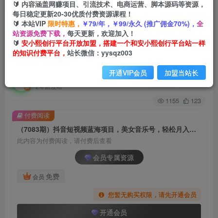
🔰 内容涵盖网赚项目、引流技术、电商运营、脚本源码等资源，
每日稳定更新20-30优质付费资源课程！
🔰 本站VIP
限时特惠，
￥79/年，￥99/永久 (推广佣金70%)，
全
首页
创业课程
会员专属
正文
站资源免费下载，
每天更新，欢迎加入！
🔰
安小熙创行平台开放加盟，搭建一个和安小熙创行平台站一样
（7083期）抖音短视频蓝海项目，美女音乐号，
的知识付费平台，
站长微信：yysqz003
轻松月入过万，适合0基础小白
开通VIP会员
加盟当站长
安小熙网创平台
关注
私信
2年前发布
1155
123
付费阅读
（7083期）抖音短视频蓝海项目，美女音乐号，轻松月入过万，适合0基础小白
此内容为付费阅读，请付费后查看
会员专属资源
免费
会员
您暂无购买权限，请先开通会员
开通会员