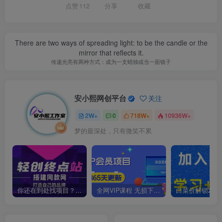
点赞
112
分享
收藏
There are two ways of spreading light: to be the candle or the
mirror that reflects it.
传递光亮有两种方式：成为一支蜡烛或当一面镜子
安小熙网创平台
关注
2W+
0
718W+
10936W+
梦的最深处，只有微笑不累
你还在到处找项目？还在当韭菜？我靠卖项目一个月收入5万+，曾经我也是个失败者。
全网VIP课程 无损下载~