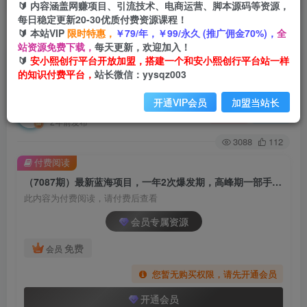
🔰 内容涵盖网赚项目、引流技术、电商运营、脚本源码等资源，
每日稳定更新20-30优质付费资源课程！
🔰 本站VIP
限时特惠，
￥79/年，￥99/永久 (推广佣金70%)，
全
首页
创业课程
会员专属
正文
站资源免费下载，
每天更新，欢迎加入！
🔰
安小熙创行平台开放加盟，搭建一个和安小熙创行平台站一样
（7087期）最新蓝海项目，一年2次爆发期，高峰
的知识付费平台，
站长微信：yysqz003
期一部手机日入6000+（素材+课程）
开通VIP会员
加盟当站长
安小熙网创平台
关注
私信
2年前发布
3088
112
付费阅读
（7087期）最新蓝海项目，一年2次爆发期，高峰期一部手机日入6000+（素材+课程）
此内容为付费阅读，请付费后查看
会员专属资源
免费
会员
您暂无购买权限，请先开通会员
开通会员