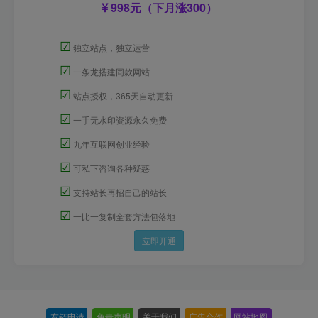
998元（下月涨300）
☑
独立站点，独立运营
☑
一条龙搭建同款网站
☑
站点授权，365天自动更新
☑
一手无水印资源永久免费
☑
九年互联网创业经验
☑
可私下咨询各种疑惑
☑
支持站长再招自己的站长
☑
一比一复制全套方法包落地
立即开通
友链申请
-
免责声明
-
关于我们
-
广告合作
-
网站地图