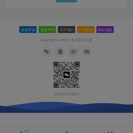
友链申请
-
免责声明
-
关于我们
-
广告合作
-
网站地图
Copyright © 2025 ·
安小熙工作室
扫码加站长微信
179