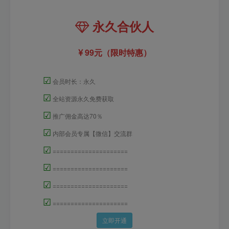
永久合伙人
99元（限时特惠）
☑
会员时长：永久
☑
全站资源永久免费获取
☑
推广佣金高达70％
☑
内部会员专属【微信】交流群
☑
=====================
☑
=====================
☑
=====================
☑
=====================
立即开通