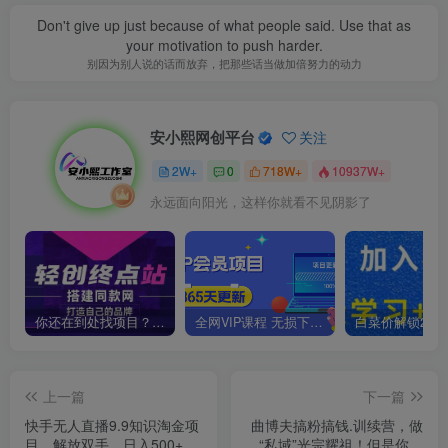
Don't give up just because of what people said. Use that as
your motivation to push harder.
别因为别人说的话而放弃，把那些话当做加倍努力的动力
安小熙网创平台
关注
2W+
0
718W+
10937W+
永远面向阳光，这样你就看不见阴影了
你还在到处找项目？还在当韭菜？我靠卖项目一个月收入5万+，曾经我也是个失败者。
全网VIP课程 无损下载~
上一篇
下一篇
快手无人直播9.9知识淘金项
曲博夫搞粉搞钱.训续营，做
目，解放双手，日入500+
“私域”光宗耀祖！但是你不