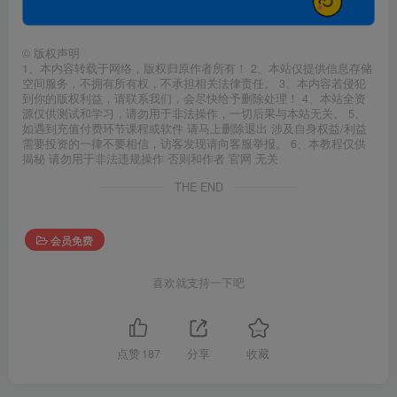
©
版权声明
1、本内容转载于网络，版权归原作者所有！ 2、本站仅提供信息存储
空间服务，不拥有所有权，不承担相关法律责任。 3、本内容若侵犯
到你的版权利益，请联系我们，会尽快给予删除处理！ 4、本站全资
源仅供测试和学习，请勿用于非法操作，一切后果与本站无关。 5、
如遇到充值付费环节课程或软件 请马上删除退出 涉及自身权益/利益
需要投资的一律不要相信，访客发现请向客服举报。 6、本教程仅供
揭秘 请勿用于非法违规操作 否则和作者 官网 无关
THE END
会员免费
喜欢就支持一下吧
点赞
187
分享
收藏