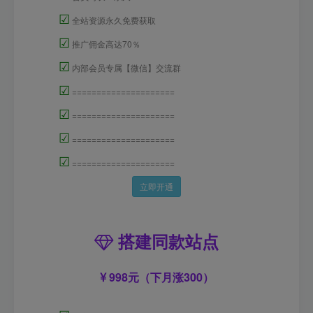
☑
全站资源永久免费获取
☑
推广佣金高达70％
☑
内部会员专属【微信】交流群
☑
=====================
☑
=====================
☑
=====================
☑
=====================
立即开通
搭建同款站点
998元（下月涨300）