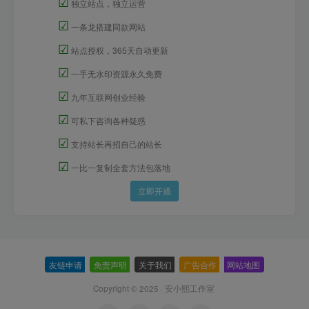
☑
独立站点，独立运营
☑
一条龙搭建同款网站
☑
站点授权，365天自动更新
☑
一手无水印资源永久免费
☑
九年互联网创业经验
☑
可私下咨询各种疑惑
☑
支持站长再招自己的站长
☑
一比一复制全套方法包落地
立即开通
友链申请
-
免责声明
-
关于我们
-
广告合作
-
网站地图
Copyright © 2025 ·
安小熙工作室