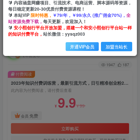
🔰 内容涵盖网赚项目、引流技术、电商运营、脚本源码等资源，
每日稳定更新20-30优质付费资源课程！
🔰 本站VIP
限时特惠，
￥79/年，￥99/永久 (推广佣金70%)，
全
首页
创业课程
会员免费
正文
站资源免费下载，
每天更新，欢迎加入！
🔰
安小熙创行平台开放加盟，搭建一个和安小熙创行平台站一样
2023年知识付费训练营，最新引流方式，日引精
的知识付费平台，
站长微信：yysqz003
准创业粉200+【揭秘】
开通VIP会员
加盟当站长
安小熙网创平台
关注
私信
2年前发布
1947
187
付费阅读
2023年知识付费训练营，最新引流方式，日引精准创业粉200+【揭秘】
此内容为付费阅读，请付费后查看
9.9
99
¥
¥
免费
会员
立即购买
您当前未登录！建议登陆后购买，可保存购买订单