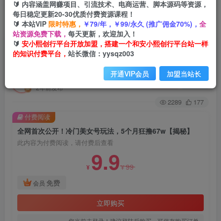
🔰 内容涵盖网赚项目、引流技术、电商运营、脚本源码等资源，
每日稳定更新20-30优质付费资源课程！
🔰 本站VIP
限时特惠，
￥79/年，￥99/永久 (推广佣金70%)，
全
首页
创业课程
会员免费
正文
站资源免费下载，
每天更新，欢迎加入！
🔰
安小熙创行平台开放加盟，搭建一个和安小熙创行平台站一样
全网首次公开！冷门美女号玩法，5个月狂撸
的知识付费平台，
站长微信：yysqz003
67w【揭秘】
开通VIP会员
加盟当站长
安小熙网创平台
关注
私信
2年前发布
2289
177
付费阅读
全网首次公开！冷门美女号玩法，5个月狂撸67w【揭秘】
此内容为付费阅读，请付费后查看
9.9
99
¥
¥
免费
会员
立即购买
您当前未登录！建议登陆后购买，可保存购买订单