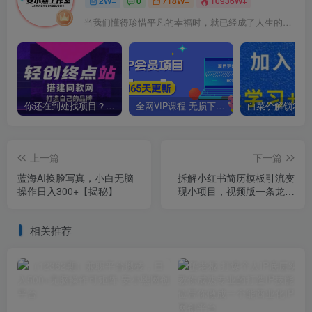
2W+
0
718W+
10936W+
当我们懂得珍惜平凡的幸福时，就已经成了人生的赢家
你还在到处找项目？还在当韭菜？我靠卖项目一个月收入5万+，曾经我也是个失败者。
全网VIP课程 无损下载~
上一篇
下一篇
蓝海AI换脸写真，小白无脑
拆解小红书简历模板引流变
操作日入300+【揭秘】
现小项目，视频版一条龙实
操玩法分享给你【视频课
程】
相关推荐