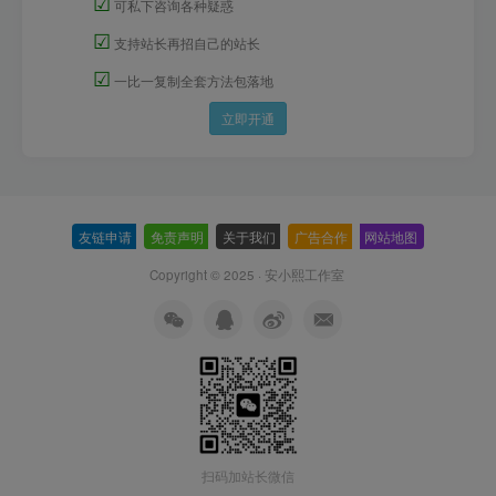
☑
可私下咨询各种疑惑
☑
支持站长再招自己的站长
☑
一比一复制全套方法包落地
立即开通
友链申请
-
免责声明
-
关于我们
-
广告合作
-
网站地图
Copyright © 2025 ·
安小熙工作室
扫码加站长微信