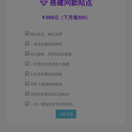
搭建同款站点
998元（下月涨300）
☑
独立站点，独立运营
☑
一条龙搭建同款网站
☑
站点授权，365天自动更新
☑
一手无水印资源永久免费
☑
九年互联网创业经验
☑
可私下咨询各种疑惑
☑
支持站长再招自己的站长
☑
一比一复制全套方法包落地
立即开通