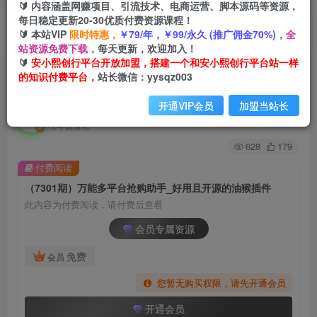
🔰 内容涵盖网赚项目、引流技术、电商运营、脚本源码等资源，
每日稳定更新20-30优质付费资源课程！
🔰 本站VIP
限时特惠，
￥79/年，￥99/永久 (推广佣金70%)，
全
首页
创业课程
会员专属
正文
站资源免费下载，
每天更新，欢迎加入！
🔰
安小熙创行平台开放加盟，搭建一个和安小熙创行平台站一样
（7301期）万能多平台抢购助手_好用且开源的油
的知识付费平台，
站长微信：yysqz003
猴插件
开通VIP会员
加盟当站长
安小熙网创平台
关注
私信
2年前发布
628
179
付费阅读
（7301期）万能多平台抢购助手_好用且开源的油猴插件
此内容为付费阅读，请付费后查看
会员专属资源
免费
会员
您暂无购买权限，请先开通会员
开通会员