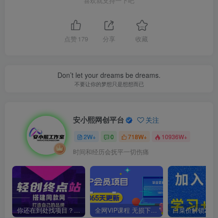
喜欢就支持一下吧
点赞
179
分享
收藏
Don’t let your dreams be dreams.
不要让你的梦想只是想想而已
安小熙网创平台
关注
2W+
0
718W+
10936W+
时间和经历会抚平一切伤痛
你还在到处找项目？还在当韭菜？我靠卖项目一个月收入5万+，曾经我也是个失败者。
全网VIP课程 无损下载~