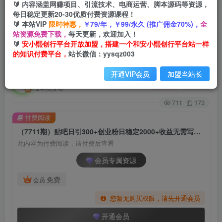
🔰 内容涵盖网赚项目、引流技术、电商运营、脚本源码等资源，
每日稳定更新20-30优质付费资源课程！
🔰 本站VIP
限时特惠，
￥79/年，￥99/永久 (推广佣金70%)，
全
首页
创业课程
会员专属
正文
站资源免费下载，
每天更新，欢迎加入！
🔰
安小熙创行平台开放加盟，搭建一个和安小熙创行平台站一样
（7711期）贴吧日引300+创业粉日稳定2000+收
的知识付费平台，
站长微信：yysqz003
益无需写文剪视频简单好上手！
开通VIP会员
加盟当站长
安小熙网创平台
关注
私信
2年前发布
711
173
付费阅读
（7711期）贴吧日引300+创业粉日稳定2000+收益无需写文剪视频简单好上手！
此内容为付费阅读，请付费后查看
会员专属资源
免费
会员
您暂无购买权限，请先开通会员
开通会员