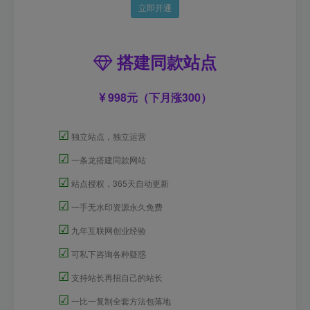
立即开通
搭建同款站点
998元（下月涨300）
☑
独立站点，独立运营
☑
一条龙搭建同款网站
☑
站点授权，365天自动更新
☑
一手无水印资源永久免费
☑
九年互联网创业经验
☑
可私下咨询各种疑惑
☑
支持站长再招自己的站长
☑
一比一复制全套方法包落地