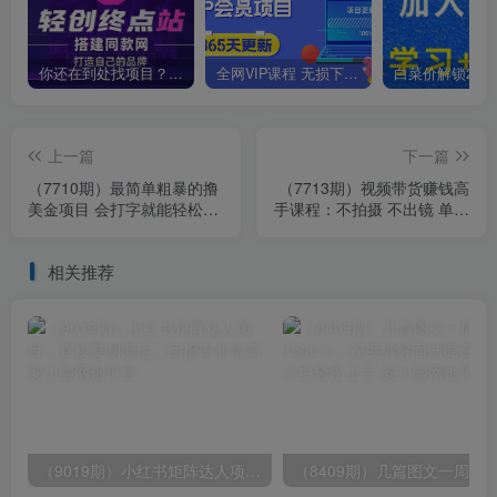
你还在到处找项目？还在当韭菜？我靠卖项目一个月收入5万+，曾经我也是个失败者。
全网VIP课程 无损下载~
上一篇
下一篇
（7710期）最简单粗暴的撸
（7713期）视频带货赚钱高
美金项目 会打字就能轻松赚
手课程：不拍摄 不出镜 单月
美金
佣金3.5w 简单直接 流量直
接变钱
相关推荐
（9019期）小红书矩阵达人项目，直接复制搬运，回报率非常高