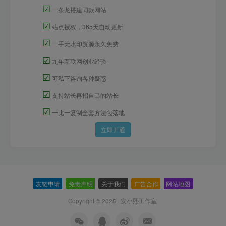
☑
一条龙搭建同款网站
☑
站点授权，365天自动更新
☑
一手无水印资源永久免费
☑
九年互联网创业经验
☑
可私下咨询各种疑惑
☑
支持站长再招自己的站长
☑
一比一复制全套方法包落地
立即开通
友链申请
-
免责声明
-
关于我们
-
广告合作
-
网站地图
Copyright © 2025 ·
安小熙工作室