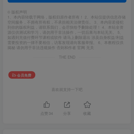
©
版权声明
1、本内容转载于网络，版权归原作者所有！ 2、本站仅提供信息存储
空间服务，不拥有所有权，不承担相关法律责任。 3、本内容若侵犯
到你的版权利益，请联系我们，会尽快给予删除处理！ 4、本站全资
源仅供测试和学习，请勿用于非法操作，一切后果与本站无关。 5、
如遇到充值付费环节课程或软件 请马上删除退出 涉及自身权益/利益
需要投资的一律不要相信，访客发现请向客服举报。 6、本教程仅供
揭秘 请勿用于非法违规操作 否则和作者 官网 无关
THE END
会员免费
喜欢就支持一下吧
点赞
34
分享
收藏