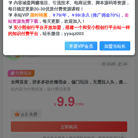
🔰 内容涵盖网赚项目、引流技术、电商运营、脚本源码等资源，
每日稳定更新20-30优质付费资源课程！
🔰 本站VIP
限时特惠，
￥79/年，￥99/永久 (推广佣金70%)，
全
首页
创业课程
会员免费
正文
站资源免费下载，
每天更新，欢迎加入！
🔰
安小熙创行平台开放加盟，搭建一个和安小熙创行平台站一样
全网首发，拼多多砍价撸现金，偏门玩法，无需拉
的知识付费平台，
站长微信：yysqz003
人头，傻瓜式操作保姆教程【揭秘】
开通VIP会员
加盟当站长
安小熙网创平台
关注
私信
2年前发布
2429
34
付费阅读
全网首发，拼多多砍价撸现金，偏门玩法，无需拉人头，傻瓜式操作保姆教程【揭秘】
此内容为付费阅读，请付费后查看
9.9
99
¥
¥
免费
会员
立即购买
您当前未登录！建议登陆后购买，可保存购买订单