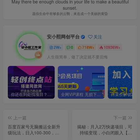
May there be enough clouds in your life to make a beautiful
sunset.
愿你生命中有够多的云翳，来造成一个美丽的黄昏
安小熙网创平台
关注
2W+
0
718W+
10936W+
人生很简单，做了决定就不要后悔
你还在到处找项目？还在当韭菜？我靠卖项目一个月收入5万+，曾经我也是个失败者。
全网VIP课程 无损下载~
上一篇
下一篇
百度百家号无脑搬运全新升
揭秘：月入2万快递项目，可
级玩法，日入100-300，长
持续变现，小白闭眼入【附
期项目，可矩阵操作(电脑)
视频教程+代发渠道】