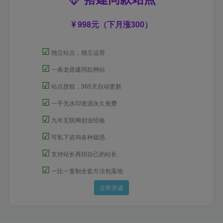
998元（下月涨300）
☑
独立站点，独立运营
☑
一条龙搭建同款网站
☑
站点授权，365天自动更新
☑
一手无水印资源永久免费
☑
九年互联网创业经验
☑
可私下咨询各种疑惑
☑
支持站长再招自己的站长
☑
一比一复制全套方法包落地
立即开通