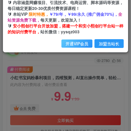
🔰 内容涵盖网赚项目、引流技术、电商运营、脚本源码等资源，
每日稳定更新20-30优质付费资源课程！
🔰 本站VIP
限时特惠，
￥79/年，￥99/永久 (推广佣金70%)，
全
首页
创业课程
会员免费
正文
站资源免费下载，
每天更新，欢迎加入！
🔰
安小熙创行平台开放加盟，搭建一个和安小熙创行平台站一样
小红书宝妈粉暴利项目，四维预测，AI直出操作简
的知识付费平台，
站长微信：yysqz003
单，轻松日入1000+【揭秘】
开通VIP会员
加盟当站长
安小熙网创平台
关注
私信
2年前发布
2780
56
付费阅读
小红书宝妈粉暴利项目，四维预测，AI直出操作简单，轻松日入1000+【揭秘】
此内容为付费阅读，请付费后查看
9.9
99
¥
¥
免费
会员
立即购买
您当前未登录！建议登陆后购买，可保存购买订单