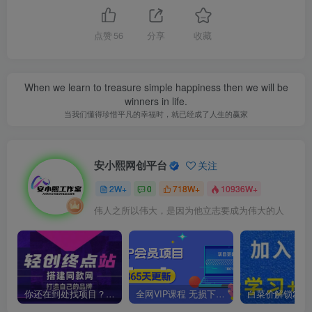
点赞
56
分享
收藏
When we learn to treasure simple happiness then we will be
winners in life.
当我们懂得珍惜平凡的幸福时，就已经成了人生的赢家
安小熙网创平台
关注
2W+
0
718W+
10936W+
伟人之所以伟大，是因为他立志要成为伟大的人
你还在到处找项目？还在当韭菜？我靠卖项目一个月收入5万+，曾经我也是个失败者。
全网VIP课程 无损下载~