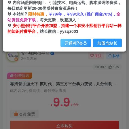
🔰 内容涵盖网赚项目、引流技术、电商运营、脚本源码等资源，
每日稳定更新20-30优质付费资源课程！
🔰 本站VIP
限时特惠，
￥79/年，￥99/永久 (推广佣金70%)，
全
首页
创业课程
会员免费
正文
站资源免费下载，
每天更新，欢迎加入！
🔰
安小熙创行平台开放加盟，搭建一个和安小熙创行平台站一样
靠抖音手游天下-贰时代，第三方平台暴力变现，
的知识付费平台，
站长微信：yysqz003
几分钟制作视频，一部手机即可操作，附带资料教
程
开通VIP会员
加盟当站长
安小熙网创平台
关注
私信
2年前发布
307
175
付费阅读
靠抖音手游天下-贰时代，第三方平台暴力变现，几分钟制作视频，一部手机即可操作，附带资料教程
此内容为付费阅读，请付费后查看
9.9
99
¥
¥
免费
会员
立即购买