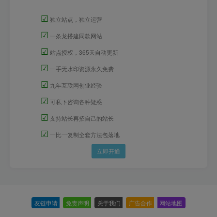
☑
独立站点，独立运营
☑
一条龙搭建同款网站
☑
站点授权，365天自动更新
☑
一手无水印资源永久免费
☑
九年互联网创业经验
☑
可私下咨询各种疑惑
☑
支持站长再招自己的站长
☑
一比一复制全套方法包落地
立即开通
友链申请
-
免责声明
-
关于我们
-
广告合作
-
网站地图