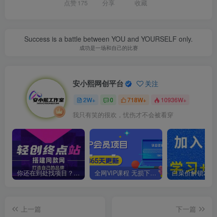
点赞
175
分享
收藏
Success is a battle between YOU and YOURSELF only.
成功是一场和自己的比赛
安小熙网创平台
关注
2W+
0
718W+
10936W+
我只有笑的很欢，忧伤才不会被看穿
你还在到处找项目？还在当韭菜？我靠卖项目一个月收入5万+，曾经我也是个失败者。
全网VIP课程 无损下载~
上一篇
下一篇