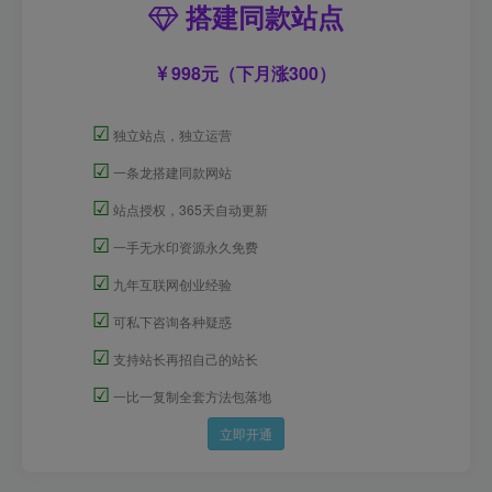
搭建同款站点
998元（下月涨300）
☑
独立站点，独立运营
☑
一条龙搭建同款网站
☑
站点授权，365天自动更新
☑
一手无水印资源永久免费
☑
九年互联网创业经验
☑
可私下咨询各种疑惑
☑
支持站长再招自己的站长
☑
一比一复制全套方法包落地
立即开通