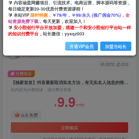
🔰 内容涵盖网赚项目、引流技术、电商运营、脚本源码等资源，
每日稳定更新20-30优质付费资源课程！
🔰 本站VIP
限时特惠，
￥79/年，￥99/永久 (推广佣金70%)，
全
首页
创业课程
会员免费
正文
站资源免费下载，
每天更新，欢迎加入！
🔰
安小熙创行平台开放加盟，搭建一个和安小熙创行平台站一样
【独家首发】抖音最新取消实名方法，有无实名人
的知识付费平台，
站长微信：yysqz003
信息的情况下都可以取消实名，自测
开通VIP会员
加盟当站长
安小熙网创平台
关注
私信
2年前发布
2272
212
付费阅读
【独家首发】抖音最新取消实名方法，有无实名人信息的情况下都可以取消实名，自测
此内容为付费阅读，请付费后查看
9.9
99
¥
¥
免费
会员
立即购买
您当前未登录！建议登陆后购买，可保存购买订单