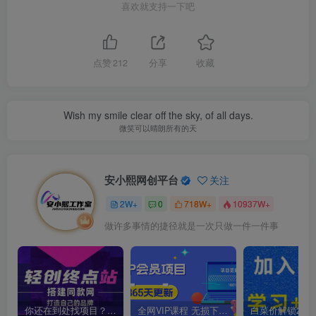
喜欢就支持一下吧
点赞
212
分享
收藏
Wish my smile clear off the sky, of all days.
微笑可以晴朗所有的天
安小熙网创平台
关注
2W+
0
718W+
10937W+
做许多事情的捷径就是一次只做一件一件事
你还在到处找项目？还在当韭菜？我靠卖项目一个月收入5万+，曾经我也是个失败者。
全网VIP课程 无损下载~